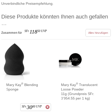
Unverbindliche Preisempfehlung.
Diese Produkte könnten Ihnen auch gefallen
…
118
SFr.
50
UVP
Zusammen für
Alles hinzufügen
®
®
Mary Kay
Blending
Mary Kay
Translucent
Sponge
Loose Powder
11g (Grundpreis SFr.
3'954.55 per 1 kg)
30
SFr.
00
UVP