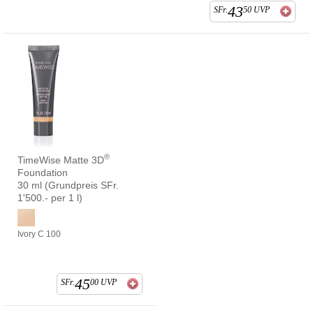
43
SFr.
50
UVP
®
TimeWise Matte 3D
Foundation
30 ml (Grundpreis SFr.
1'500.- per 1 l)
Ivory C 100
45
SFr.
00
UVP