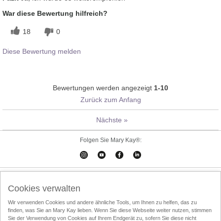
War diese Bewertung hilfreich?
18
0
Diese Bewertung melden
Bewertungen werden angezeigt
1-10
Zurück zum Anfang
Nächste
»
Folgen Sie Mary Kay®:
Cookies verwalten
Impressum
Kontakt
Online-Kataloge
Cookies verwalten
Online Agreement
Wir verwenden Cookies und andere ähnliche Tools, um Ihnen zu helfen, das zu
finden, was Sie an Mary Kay lieben. Wenn Sie diese Webseite weiter nutzen, stimmen
Nutzungsbedingungen
Datenschutzrichtlinien
Über den Direktvertrieb
Sie der Verwendung von Cookies auf Ihrem Endgerät zu, sofern Sie diese nicht