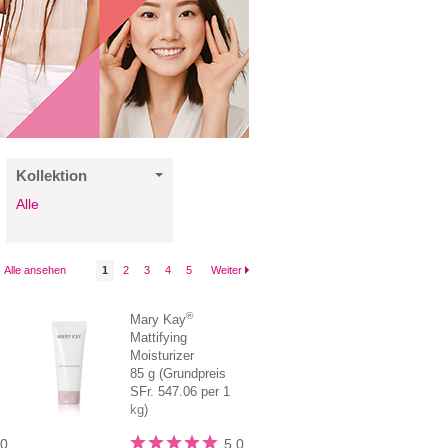
Kollektion
Alle
Alle ansehen
1
2
3
4
5
Weiter
®
Mary Kay
Mattifying
Moisturizer
85 g (Grundpreis
SFr. 547.06 per 1
kg)
.0
5.0