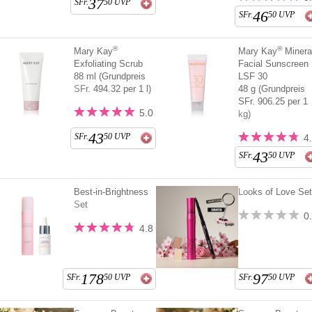
37
SFr.
50
UVP
46
SFr.
50
UVP
®
®
Mary Kay
Mary Kay
Minera
Exfoliating Scrub
Facial Sunscreen
88 ml (Grundpreis
LSF 30
SFr. 494.32 per 1 l)
48 g (Grundpreis
SFr. 906.25 per 1
5.0
kg)
43
SFr.
50
UVP
4
43
SFr.
50
UVP
Best-in-Brightness
Looks of Love Se
Set
0
4.8
178
97
SFr.
50
UVP
SFr.
50
UVP