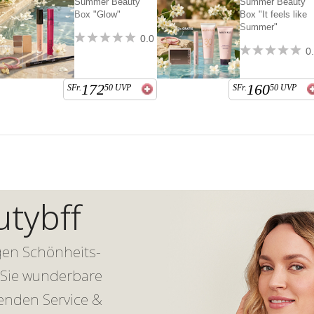
Summer Beauty
Summer Beauty
Box "Glow"
Box "It feels like
Summer"
0.0
0
172
160
SFr.
50
UVP
SFr.
50
UVP
tybff
igen Schönheits-
 Sie wunderbare
enden Service &