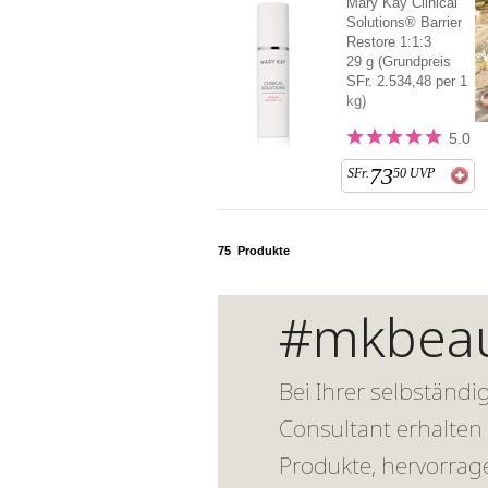
Mary Kay Clinical
Solutions® Barrier
Restore 1:1:3
29 g (Grundpreis
SFr. 2.534,48 per 1
kg)
5.0
73
SFr.
50
UVP
75
Produkte
#mkbeau
Bei Ihrer selbständ
Consultant erhalten
Produkte, hervorrag