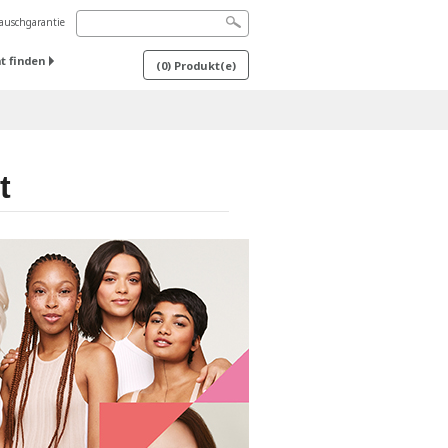
uschgarantie
t finden
(
0
) Produkt(e)
t