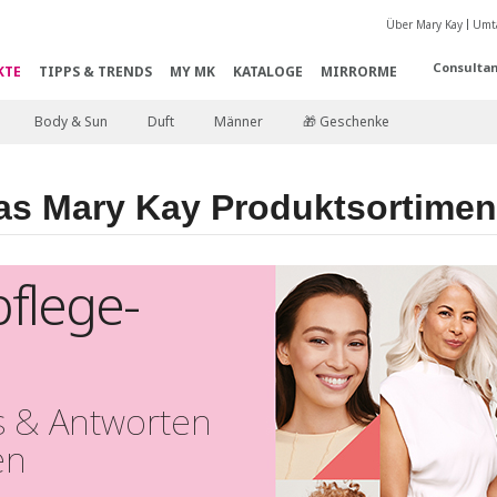
Über Mary Kay
Umta
Consultan
KTE
TIPPS & TRENDS
MY MK
KATALOGE
MIRRORME
Body & Sun
Duft
Männer
🎁 Geschenke
as Mary Kay Produktsortimen
flege-
s & Antworten
en