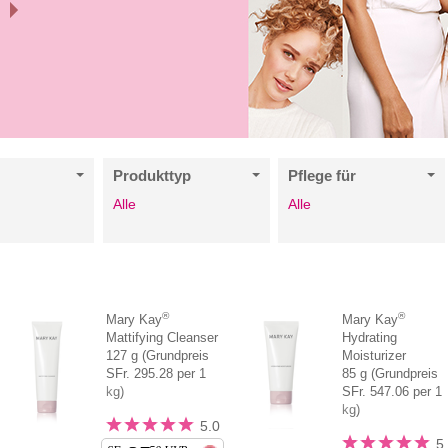
N
Produkttyp
Pflege für
Alle
Alle
®
®
Mary Kay
Mary Kay
Mattifying Cleanser
Hydrating
127 g (Grundpreis
Moisturizer
SFr. 295.28 per 1
85 g (Grundpreis
kg)
SFr. 547.06 per 1
kg)
5.0
5