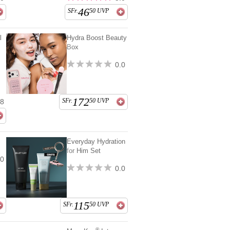
46
SFr.
50
UVP
l
Hydra Boost Beauty
Box
0.0
172
SFr.
50
UVP
.8
t
Everyday Hydration
for Him Set
.0
0.0
115
SFr.
50
UVP
®