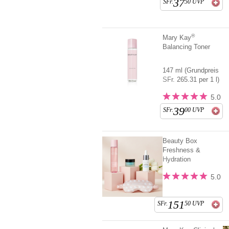
37
SFr.
50
UVP
®
Mary Kay
Balancing Toner
147 ml (Grundpreis
SFr. 265.31 per 1 l)
5.0
39
SFr.
00
UVP
Beauty Box
Freshness &
Hydration
5.0
151
SFr.
50
UVP