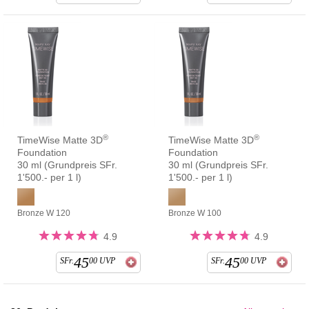
®
®
TimeWise Matte 3D
TimeWise Matte 3D
Foundation
Foundation
30 ml (Grundpreis SFr.
30 ml (Grundpreis SFr.
1'500.- per 1 l)
1'500.- per 1 l)
Bronze W 120
Bronze W 100
4.9
4.9
45
45
SFr.
00
UVP
SFr.
00
UVP