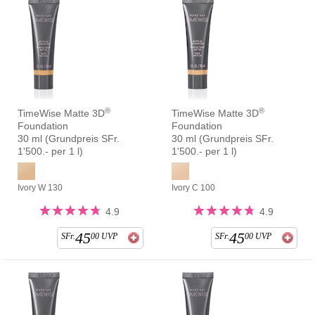
®
®
TimeWise Matte 3D
TimeWise Matte 3D
Foundation
Foundation
30 ml (Grundpreis SFr.
30 ml (Grundpreis SFr.
1'500.- per 1 l)
1'500.- per 1 l)
Ivory W 130
Ivory C 100
4.9
4.9
45
45
SFr.
00
UVP
SFr.
00
UVP