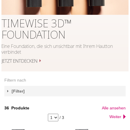
TIMEWISE 3D™
FOUNDATION
Eine Foundation, die sich unsichtbar mit Ihrem Hautton
verbindet
JETZT ENTDECKEN
Filtern nach
[Filter]
36
Produkte
Alle ansehen
Weiter
/
3