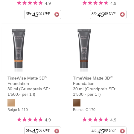
4.9
4.9
45
45
SFr.
00
UVP
SFr.
00
UVP
®
®
TimeWise Matte 3D
TimeWise Matte 3D
Foundation
Foundation
30 ml (Grundpreis SFr.
30 ml (Grundpreis SFr.
1'500.- per 1 l)
1'500.- per 1 l)
Beige N 210
Bronze C 170
4.9
4.9
45
45
SFr.
00
UVP
SFr.
00
UVP