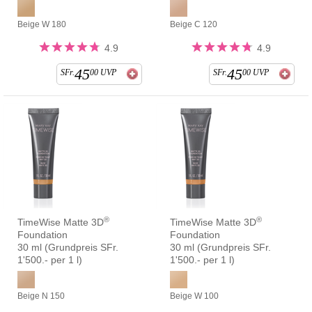
Beige W 180
Beige C 120
4.9
4.9
45
45
SFr.
00
UVP
SFr.
00
UVP
®
®
TimeWise Matte 3D
TimeWise Matte 3D
Foundation
Foundation
30 ml (Grundpreis SFr.
30 ml (Grundpreis SFr.
1'500.- per 1 l)
1'500.- per 1 l)
Beige N 150
Beige W 100