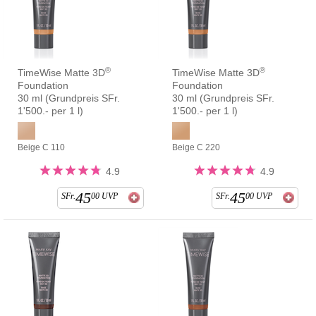
®
®
TimeWise Matte 3D
TimeWise Matte 3D
Foundation
Foundation
30 ml (Grundpreis SFr.
30 ml (Grundpreis SFr.
1'500.- per 1 l)
1'500.- per 1 l)
Beige C 110
Beige C 220
4.9
4.9
45
45
SFr.
00
UVP
SFr.
00
UVP