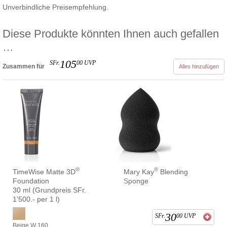
Unverbindliche Preisempfehlung.
Diese Produkte könnten Ihnen auch gefallen
…
105
SFr.
00
UVP
Zusammen für
Alles hinzufügen
®
®
TimeWise Matte 3D
Mary Kay
Blending
Foundation
Sponge
30 ml (Grundpreis SFr.
1'500.- per 1 l)
30
SFr.
00
UVP
Beige W 160