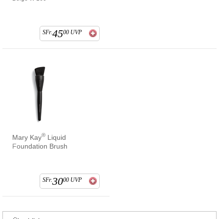
45
SFr.
00
UVP
®
Mary Kay
Liquid
Foundation Brush
30
SFr.
00
UVP