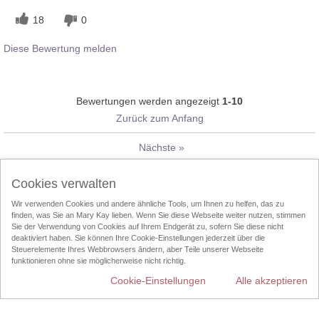
18
0
Diese Bewertung melden
Bewertungen werden angezeigt
1-10
Zurück zum Anfang
Nächste
»
Folgen Sie Mary Kay®:
Cookies verwalten
Wir verwenden Cookies und andere ähnliche Tools, um Ihnen zu helfen, das zu
finden, was Sie an Mary Kay lieben. Wenn Sie diese Webseite weiter nutzen, stimmen
Sie der Verwendung von Cookies auf Ihrem Endgerät zu, sofern Sie diese nicht
Cookies verwalten
Impressum
Kontakt
Online-Kataloge
deaktiviert haben. Sie können Ihre Cookie-Einstellungen jederzeit über die
Steuerelemente Ihres Webbrowsers ändern, aber Teile unserer Webseite
Online Agreement
funktionieren ohne sie möglicherweise nicht richtig.
Cookie-Einstellungen
Alle akzeptieren
Nutzungsbedingungen
Datenschutzrichtlinien
Über den Direktvertrieb
Entsorgung
InTouch
Schönheits-Consultant finden