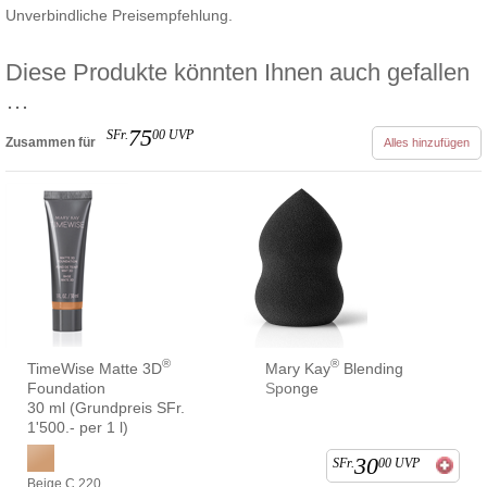
Unverbindliche Preisempfehlung.
Diese Produkte könnten Ihnen auch gefallen
…
75
SFr.
00
UVP
Zusammen für
Alles hinzufügen
®
®
TimeWise Matte 3D
Mary Kay
Blending
Foundation
Sponge
30 ml (Grundpreis SFr.
1'500.- per 1 l)
30
SFr.
00
UVP
Beige C 220