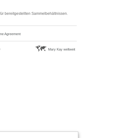
für bereitgestellten Sammelbehältnissen.
ine Agreement
n
Mary Kay weltweit