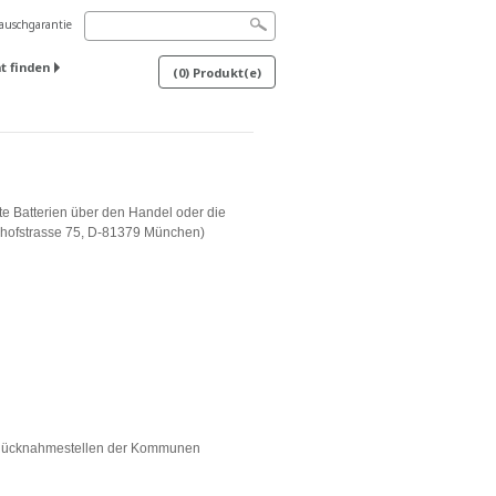
uschgarantie
t finden
(
0
) Produkt(e)
te Batterien über den Handel oder die
erhofstrasse 75, D-81379 München)
nd Rücknahmestellen der Kommunen