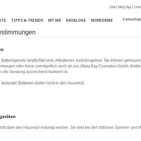
Über Mary Kay
Umta
Consultan
KTE
TIPPS & TRENDS
MY MK
KATALOGE
MIRRORME
estimmungen
en
Batteriegesetz verpflichtet sind, Altbatterien zurückzugeben. Sie können gebrauch
 entsorgen oder diese unentgeltlich auch an uns (Mary Kay Cosmetics GmbH, Kistl
s die Sendung ausreichend frankiert ist.
edeutet: Batterien dürfen nicht in den Hausmüll.
geräten
 nicht über den Hausmüll entsorgt werden. Sie sind bei den örtlichen Sammel- u