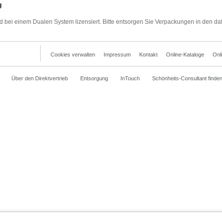
g
d bei einem Dualen System lizensiert. Bitte entsorgen Sie Verpackungen in den da
Cookies verwalten
Impressum
Kontakt
Online-Kataloge
Onl
Über den Direktvertrieb
Entsorgung
InTouch
Schönheits-Consultant finde