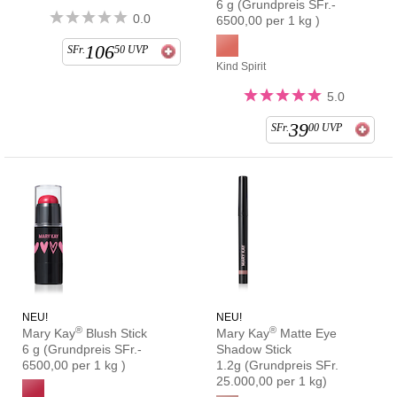
6 g (Grundpreis SFr.-
0.0
6500,00 per 1 kg )
106
SFr.
50
UVP
Kind Spirit
5.0
39
SFr.
00
UVP
NEU!
NEU!
®
®
Mary Kay
Blush Stick
Mary Kay
Matte Eye
6 g (Grundpreis SFr.-
Shadow Stick
6500,00 per 1 kg )
1.2g
(Grundpreis SFr.
25.000,00 per 1 kg)