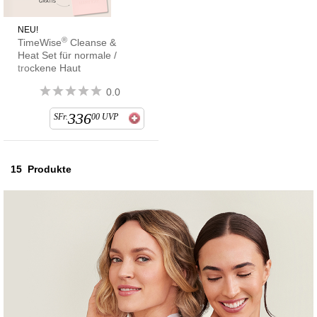
NEU!
®
TimeWise
Cleanse &
Heat Set für normale /
trockene Haut
0.0
336
SFr.
00
UVP
15
Produkte