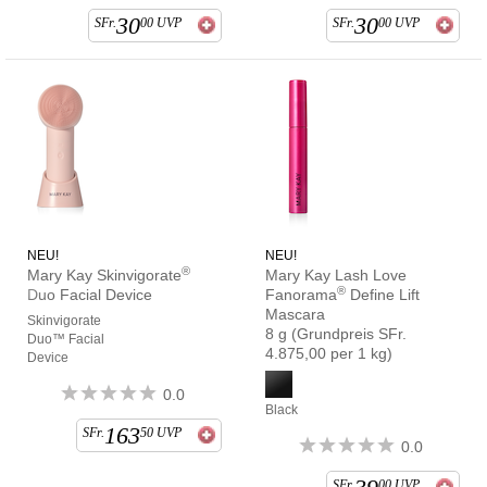
30
30
SFr.
00
UVP
SFr.
00
UVP
NEU!
NEU!
®
Mary Kay Skinvigorate
Mary Kay Lash Love
®
Duo Facial Device
Fanorama
Define Lift
Mascara
Skinvigorate
8 g (Grundpreis SFr.
Duo™ Facial
4.875,00 per 1 kg)
Device
0.0
Black
163
SFr.
50
UVP
0.0
SFr.
00
UVP