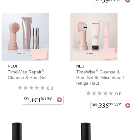
39
NEU!
NEU!
®
®
TimeWise Repair
TimeWise
Cleanse &
Cleanse & Heat Set
Heat Set für Mischhaut /
fettige Haut
0.0
0.0
343
SFr.
50
UVP
336
SFr.
00
UVP