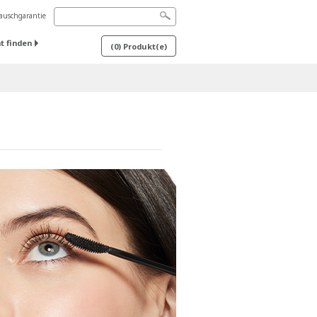
uschgarantie
t finden
(
0
) Produkt(e)