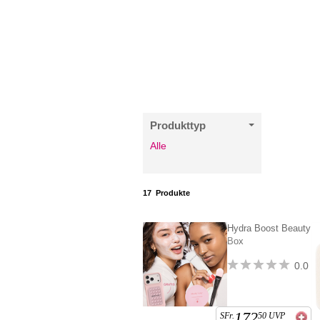
Produkttyp
Alle
17
Produkte
Hydra Boost Beauty
Box
0.0
172
SFr.
50
UVP