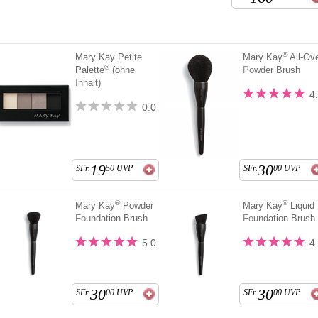
®
Mary Kay Petite
Mary Kay
All-Ov
®
Palette
(ohne
Powder Brush
Inhalt)
4
0.0
19
30
SFr.
50
UVP
SFr.
00
UVP
®
®
Mary Kay
Powder
Mary Kay
Liquid
Foundation Brush
Foundation Brush
5.0
4
30
30
SFr.
00
UVP
SFr.
00
UVP