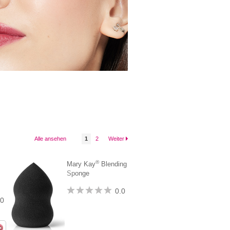
Alle ansehen
1
2
Weiter
®
Mary Kay
Blending
Sponge
0.0
.0