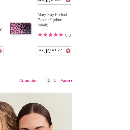
30
Mary Kay Perfect
®
Palette
(ohne
Inhalt)
.0
5.0
36
SFr.
00
UVP
Alle ansehen
1
2
Weiter