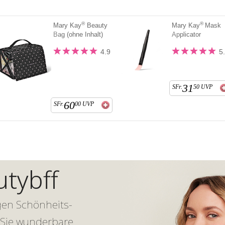
®
®
Mary Kay
Beauty
Mary Kay
Mask
Bag (ohne Inhalt)
Applicator
4.9
5
31
SFr.
50
UVP
60
SFr.
00
UVP
tybff
igen Schönheits-
 Sie wunderbare