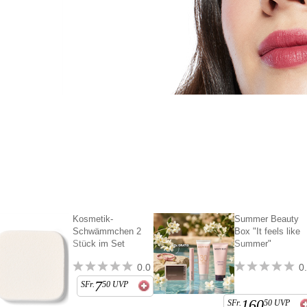
Kosmetik-
Summer Beauty
Schwämmchen 2
Box "It feels like
Stück im Set
Summer"
0.0
0
7
SFr.
50
UVP
160
SFr.
50
UVP