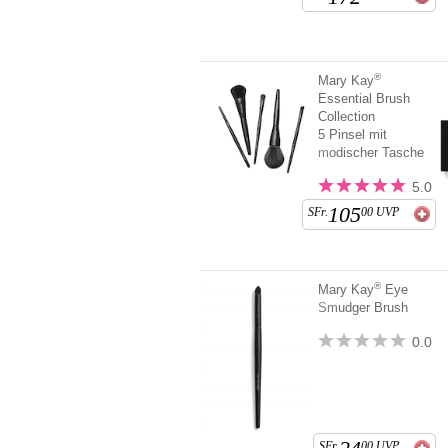
®
Mary Kay
Essential Brush
Collection
5 Pinsel mit
modischer Tasche
5.0
105
SFr.
00
UVP
®
Mary Kay
Eye
Smudger Brush
0.0
SFr.
00
UVP