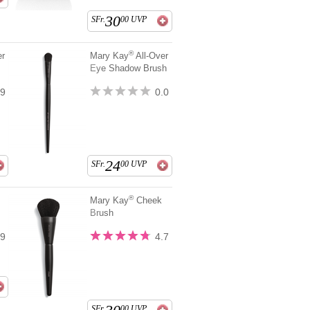
30
SFr.
00
UVP
®
er
Mary Kay
All-Over
Eye Shadow Brush
.9
0.0
24
SFr.
00
UVP
®
Mary Kay
Cheek
Brush
.9
4.7
SFr.
00
UVP