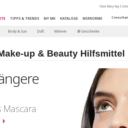
Über Mary Kay
Umta
Consultan
KTE
TIPPS & TRENDS
MY MK
KATALOGE
MIRRORME
Body & Sun
Duft
Männer
🎁 Geschenke
Make-up & Beauty Hilfsmittel
längere
s Mascara
N