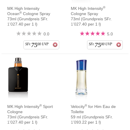
®
MK High Intensity
MK High Intensity
®
Ocean
Cologne Spray
Cologne Spray
73ml (Grundpreis SFr.
73ml (Grundpreis SFr.
1'027.40 per 1 l)
1'027.40 per 1 l)
0.0
5.0
75
75
SFr.
00
UVP
SFr.
00
UVP
®
®
MK High Intensity
Sport
Velocity
for Him Eau de
Cologne
Toilette
73ml (Grundpreis SFr.
59 ml (Grundpreis SFr.
1'027.40 per 1 l)
1'093.22 per 1 l)