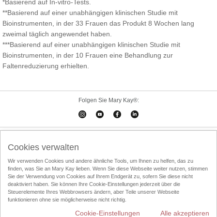
*Basierend auf In-vitro-Tests.
**Basierend auf einer unabhängigen klinischen Studie mit
Bioinstrumenten, in der 33 Frauen das Produkt 8 Wochen lang
zweimal täglich angewendet haben.
***Basierend auf einer unabhängigen klinischen Studie mit
Bioinstrumenten, in der 10 Frauen eine Behandlung zur
Faltenreduzierung erhielten.
Folgen Sie Mary Kay®:
Cookies verwalten
Impressum
Kontakt
Online-Kataloge
Cookies verwalten
Online Agreement
Wir verwenden Cookies und andere ähnliche Tools, um Ihnen zu helfen, das zu
finden, was Sie an Mary Kay lieben. Wenn Sie diese Webseite weiter nutzen, stimmen
Nutzungsbedingungen
Datenschutzrichtlinien
Über den Direktvertrieb
Sie der Verwendung von Cookies auf Ihrem Endgerät zu, sofern Sie diese nicht
deaktiviert haben. Sie können Ihre Cookie-Einstellungen jederzeit über die
Entsorgung
InTouch
Schönheits-Consultant finden
Steuerelemente Ihres Webbrowsers ändern, aber Teile unserer Webseite
funktionieren ohne sie möglicherweise nicht richtig.
Cookie-Einstellungen
Alle akzeptieren
Mary Kay weltweit