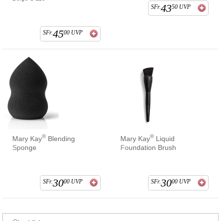
43
SFr.
50
UVP
45
SFr.
00
UVP
®
®
Mary Kay
Blending
Mary Kay
Liquid
Sponge
Foundation Brush
30
30
SFr.
00
UVP
SFr.
00
UVP