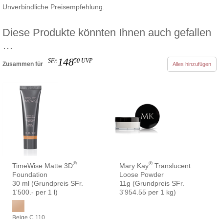
Unverbindliche Preisempfehlung.
Diese Produkte könnten Ihnen auch gefallen
…
148
SFr.
50
UVP
Zusammen für
Alles hinzufügen
®
®
TimeWise Matte 3D
Mary Kay
Translucent
Foundation
Loose Powder
30 ml (Grundpreis SFr.
11g (Grundpreis SFr.
1'500.- per 1 l)
3'954.55 per 1 kg)
Beige C 110