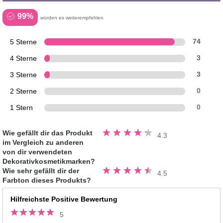
99%
würden es weiterempfehlen
5 Sterne
74
4 Sterne
3
3 Sterne
3
2 Sterne
0
1 Stern
0
Bewertung
Wie gefällt dir das Produkt
4.3
4.3
im Vergleich zu anderen
von
5
von dir verwendeten
Sternen
Dekorativkosmetikmarken?
Bewertung
Wie sehr gefällt dir der
4.5
4.5
Farbton dieses Produkts?
von
5
Sternen
Hilfreichste Positive Bewertung
5