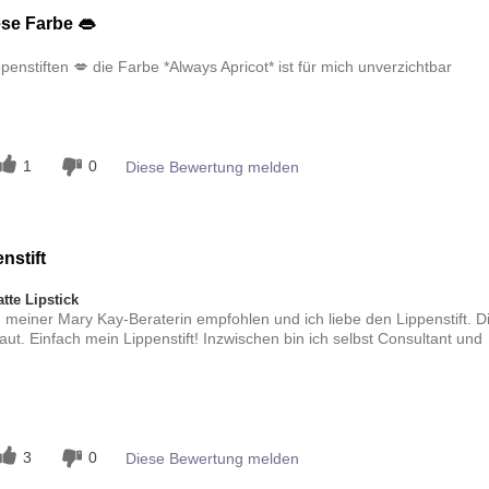
ese Farbe 👄
enstiften 💋 die Farbe *Always Apricot* ist für mich unverzichtbar
n
1
0
Diese Bewertung melden
nstift
te Lipstick
meiner Mary Kay-Beraterin empfohlen und ich liebe den Lippenstift. D
ut. Einfach mein Lippenstift! Inzwischen bin ich selbst Consultant und
n
3
0
Diese Bewertung melden