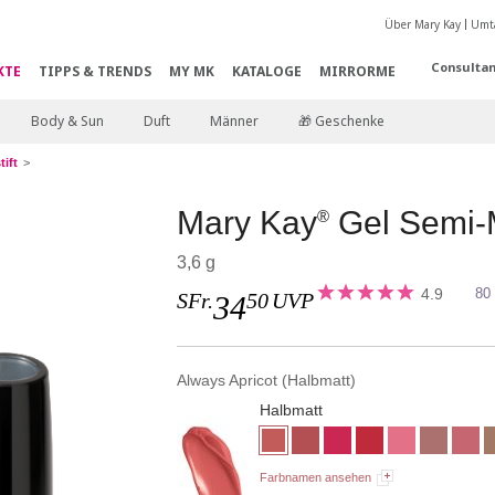
Über Mary Kay
Umta
Consultan
KTE
TIPPS & TRENDS
MY MK
KATALOGE
MIRRORME
Body & Sun
Duft
Männer
🎁 Geschenke
ift
Mary Kay
Gel Semi-M
®
3,6 g
4.9
80
SFr.
50
UVP
34
Always Apricot (Halbmatt)
Halbmatt
Farbnamen ansehen