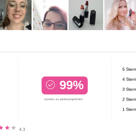
5 Ster
4 Ster
99%
3 Ster
2 Ster
würden es weiterempfehlen
1 Ster
ung
4.3