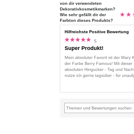
5
von dir verwendeten
Sterne
Dekorativkosmetikmarken?
Bewert
Wie sehr gefällt dir der
4.5
Farbton dieses Produkts?
von
5
Sterne
Hilfreichste Positive Bewertung
5
Super Produkt!
Mein absoluter Favorit ist der Mary 
der Farbe Berry Famous! Mit dieser
absoluten Hingucker - Tag und Nacht
nutze ich gerne tagsüber - für unau