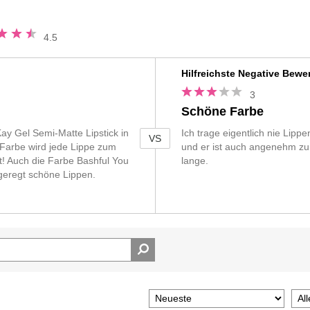
n
ung
4.5
n
Vs
Hilfreichste Negative Bewe
3
Schöne Farbe
Kay Gel Semi-Matte Lipstick in
Ich trage eigentlich nie Lippen
VS
 Farbe wird jede Lippe zum
und er ist auch angenehm zu t
! Auch die Farbe Bashful You
lange.
fgeregt schöne Lippen.