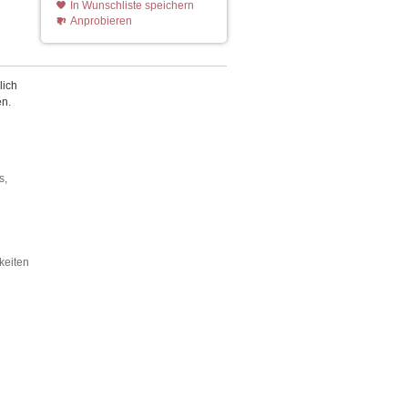
In Wunschliste speichern
Anprobieren
lich
en.
s,
keiten