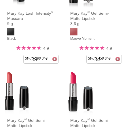
®
®
Mary Kay Lash Intensity
Mary Kay
Gel Semi-
Mascara
Matte Lipstick
9 g
3,6 g
Black
Mauve Moment
4.9
4.9
39
34
SFr.
00
UVP
SFr.
50
UVP
®
®
Mary Kay
Gel Semi-
Mary Kay
Gel Semi-
Matte Lipstick
Matte Lipstick