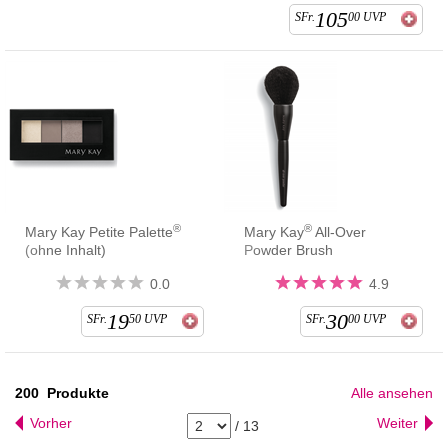
105
SFr.
00
UVP
®
®
Mary Kay Petite Palette
Mary Kay
All-Over
(ohne Inhalt)
Powder Brush
0.0
4.9
19
30
SFr.
50
UVP
SFr.
00
UVP
200
Produkte
Alle ansehen
Vorher
Weiter
/
13