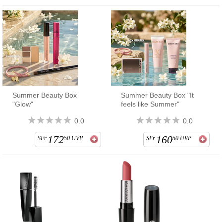
Summer Beauty Box
Summer Beauty Box "It
"Glow"
feels like Summer"
0.0
0.0
172
160
SFr.
50
UVP
SFr.
50
UVP