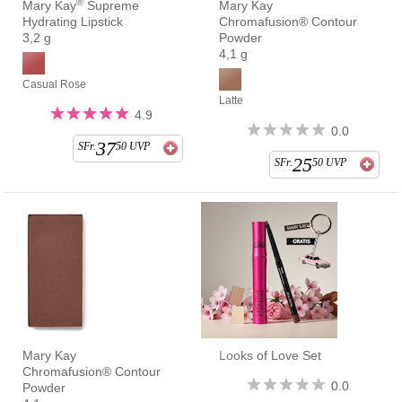
®
Mary Kay
Supreme
Mary Kay
Hydrating Lipstick
Chromafusion® Contour
3,2 g
Powder
4,1 g
Casual Rose
Latte
4.9
0.0
37
SFr.
50
UVP
25
SFr.
50
UVP
Mary Kay
Looks of Love Set
Chromafusion® Contour
0.0
Powder