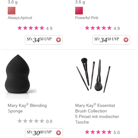
3,6 g
3,6 g
Always Apricot
Powerful Pink
4.9
4.9
34
34
SFr.
50
UVP
SFr.
50
UVP
®
®
Mary Kay
Blending
Mary Kay
Essential
Sponge
Brush Collection
5 Pinsel mit modischer
0.0
Tasche
30
SFr.
00
UVP
5.0