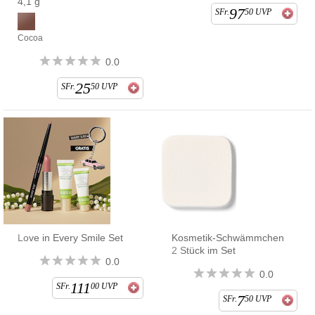
4,1 g
97
SFr.
50
UVP
Cocoa
0.0
25
SFr.
50
UVP
Love in Every Smile Set
Kosmetik-Schwämmchen
2 Stück im Set
0.0
0.0
111
SFr.
00
UVP
7
SFr.
50
UVP