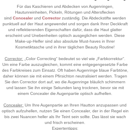
Für das Kaschieren und Abdecken von Augenringen,
Hautunreinheiten, Pickeln, Rötungen und Altersflecken
sind
Concealer
und
Corrector
zuständig. Die Abdeckstifte werden
punktuell auf der Haut angewendet und sorgen dank Ihrer Deckkraft
und reflektierenden Eigenschaften dafür, dass die Haut glatter
erscheint und Unebenheiten optisch ausgeglichen werden. Diese
Make-up-Helfer sind also absolute Must-haves in Ihrer
Kosmetiktasche und in ihrer täglichen Beauty Routine!
Corrector:
„Color Correcting“ bedeutet so viel wie „Farbkorrektur“.
Um eine Farbe auszugleichen, kommt eine entgegengesetzte Farbe
des Farbkreises zum Einsatz. Oft haben Augenringe blaue Farbtöne,
daher können sie mit einem Pfirsichton neutralisiert werden. Tragen
Sie den Corrector dort auf, wo die Augenringe bläulich schimmern
und lassen Sie ihn einige Sekunden lang trocknen, bevor sie mit
einem Concealer die Augenpartie optisch aufhellen.
Concealer:
Um Ihre Augenpartie an Ihren Hautton anzupassen und
optisch aufzuhellen, nutzen Sie einen Concealer, der in der Regel ein
bis zwei Nuancen heller als Ihr Teint sein sollte. Das lässt sie wach
und frisch erscheinen.
Expertentipps: