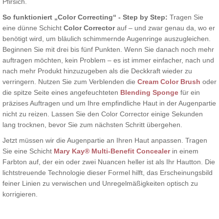
Pfirsich.
So funktioniert „Color Correcting“ - Step by Step:
Tragen Sie
eine dünne Schicht
Color Corrector
auf – und zwar genau da, wo er
benötigt wird, um bläulich schimmernde Augenringe auszugleichen.
Beginnen Sie mit drei bis fünf Punkten. Wenn Sie danach noch mehr
auftragen möchten, kein Problem – es ist immer einfacher, nach und
nach mehr Produkt hinzuzugeben als die Deckkraft wieder zu
verringern. Nutzen Sie zum Verblenden die
Cream Color Brush
oder
die spitze Seite eines angefeuchteten
Blending Sponge
für ein
präzises Auftragen und um Ihre empfindliche Haut in der Augenpartie
nicht zu reizen. Lassen Sie den Color Corrector einige Sekunden
lang trocknen, bevor Sie zum nächsten Schritt übergehen.
Jetzt müssen wir die Augenpartie an Ihren Haut anpassen. Tragen
Sie eine Schicht
Mary Kay® Multi-Benefit Concealer
in einem
Farbton auf, der ein oder zwei Nuancen heller ist als Ihr Hautton. Die
lichtstreuende Technologie dieser Formel hilft, das Erscheinungsbild
feiner Linien zu verwischen und Unregelmäßigkeiten optisch zu
korrigieren.