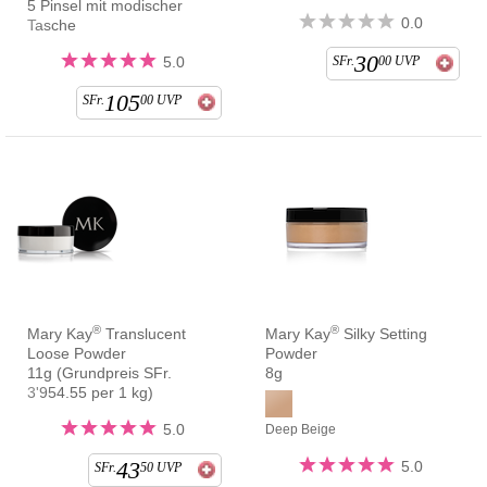
5 Pinsel mit modischer
0.0
Tasche
30
5.0
SFr.
00
UVP
105
SFr.
00
UVP
®
®
Mary Kay
Translucent
Mary Kay
Silky Setting
Loose Powder
Powder
11g (Grundpreis SFr.
8g
3'954.55 per 1 kg)
5.0
Deep Beige
43
5.0
SFr.
50
UVP