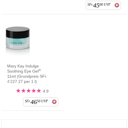
45
SFr.
00
UVP
Mary Kay Indulge
®
Soothing Eye Gel
11ml (Grundpreis SFr.
4'227.27 per 1 l)
4.9
46
SFr.
50
UVP