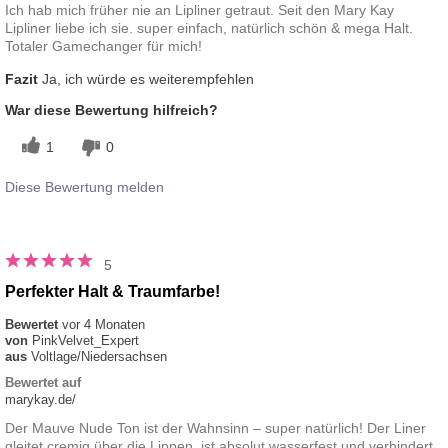
Ich hab mich früher nie an Lipliner getraut. Seit den Mary Kay
Lipliner liebe ich sie. super einfach, natürlich schön & mega Halt.
Totaler Gamechanger für mich!
Fazit
Ja, ich würde es weiterempfehlen
War diese Bewertung hilfreich?
1
0
Diese Bewertung melden
5
Perfekter Halt & Traumfarbe!
Bewertet
vor 4 Monaten
von
PinkVelvet_Expert
aus
Voltlage/Niedersachsen
Bewertet auf
marykay.de/
Der Mauve Nude Ton ist der Wahnsinn – super natürlich! Der Liner
gleitet cremig über die Lippen, ist absolut wasserfest und verhindert