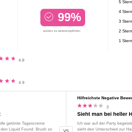
5 Ster
4 Ster
99%
3 Ster
2 Ster
würden es weiterempfehlen
1 Ster
ung
4.8
n
ung
4.9
n
Vs
Hilfreichste Negative Bewe
3
t
Sieht man bei heller 
tolle getönte Tagescreme
Ich war auf der Party begeis
 den Liquid Found. Brush so
sieht den Unterschied zur Ha
VS