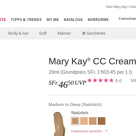
Über Mary Kay
Umta
Consultan
KTE
TIPPS & TRENDS
MY MK
KATALOGE
MIRRORME
Body & Sun
Duft
Männer
🎁 Geschenke
Mary Kay
CC Cream
®
29ml (Grundpreis SFr. 1'603.45 per 1 l)
5.0
50
SFr.
50
UVP
46
Medium to Deep (Natürlich)
Natürlich
Farbnamen ansehen