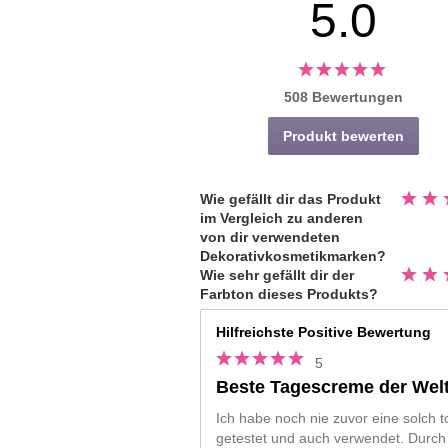
5.0
508 Bewertungen
Produkt bewerten
Bewert
Wie gefällt dir das Produkt
4.8
im Vergleich zu anderen
von
5
von dir verwendeten
Sterne
Dekorativkosmetikmarken?
Bewert
Wie sehr gefällt dir der
4.9
Farbton dieses Produkts?
von
5
Sterne
Hilfreichste Positive Bewertung
5
Beste Tagescreme der Wel
Ich habe noch nie zuvor eine solch 
getestet und auch verwendet. Durch