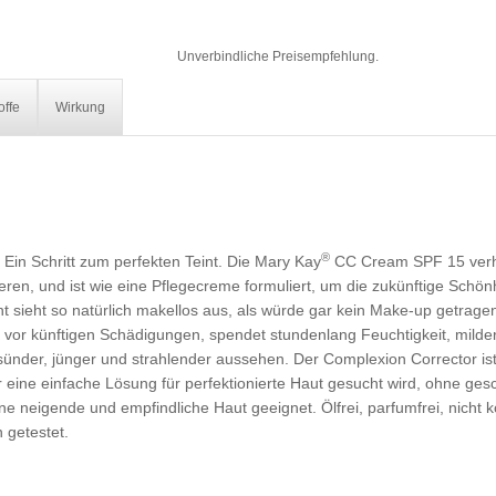
Unverbindliche Preisempfehlung.
offe
Wirkung
®
t. Ein Schritt zum perfekten Teint. Die Mary Kay
CC Cream SPF 15 verhä
eren, und ist wie eine Pflegecreme formuliert, um die zukünftige Schönh
nt sieht so natürlich makellos aus, als würde gar kein Make-up getrage
zt vor künftigen Schädigungen, spendet stundenlang Feuchtigkeit, mild
ünder, jünger und strahlender aussehen. Der Complexion Corrector ist 
r eine einfache Lösung für perfektionierte Haut gesucht wird, ohne ge
ne neigende und empfindliche Haut geeignet. Ölfrei, parfumfrei, nich
n getestet.