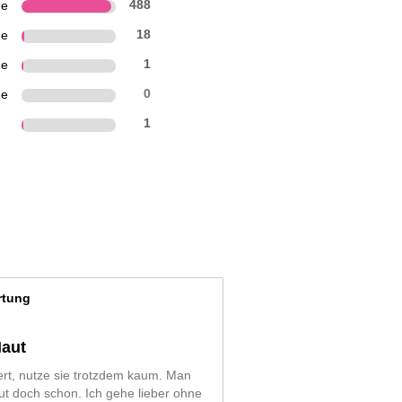
ne
488
ne
18
ne
1
ne
0
n
1
rtung
Haut
tert, nutze sie trotzdem kaum. Man
ut doch schon. Ich gehe lieber ohne