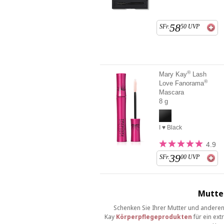
58
SFr.
50
UVP
®
Mary Kay
Lash
®
Love Fanorama
Mascara
8 g
I ♥ Black
4.9
39
SFr.
00
UVP
Mutte
Schenken Sie Ihrer Mutter und anderen
Kay
Körperpflegeprodukten
für ein ext