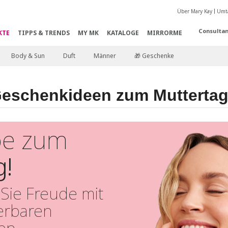
Über Mary Kay
Umta
Consultan
KTE
TIPPS & TRENDS
MY MK
KATALOGE
MIRRORME
Body & Sun
Duft
Männer
🎁 Geschenke
eschenkideen zum Mutterta
ebe zum
g!
Sie Freude mit
erbaren
en