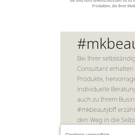
Sie sind noch unentschlossen? Es ist 
Produkten, die Ihrer Mut
#mkbeau
Bei Ihrer selbständ
Consultant erhalten
Produkte, hervorrag
individuelle Beratu
auch zu Ihrem Busi
#mkbeautybff erzäh
den Weg in die Selbs
CONSULTANT KON