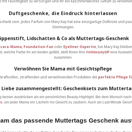
 mit Feuchtigkeit zu versorgen und ihr ein kaschmirweiches Gefühl zu verleihen
Duftgeschenke, die Eindruck hinterlassen
schenk sein. Jedes Parfum von Mary Kay hat eine einzigartige Duftnote und pa
Stimmungen.
ippenstift, Lidschatten & Co als Muttertags-Geschenk
cara-Mama
,
Foundation-Fan
oder
Eyeliner-Expertin
, bei Mary Kay bleibe
d, welche Farbe ihr am besten gefällt, stellt Ihnen Ihre
#mkbeautybff
eine Auswahl 
zusammen.
Verwöhnen Sie Mama mit Gesichtspflege
, kraftvollen, straffenden und verwöhnenden Produkten die
perfekte Pflege f
 Liebe zusammengestellt: Geschenksets zum Mutterta
g besser ausdrücken als ein persönliches Beauty-Highlight. Bei dem Wunsch nac
ts
, um jeder Mama ein Lächeln ins Gesicht zu zaubern. Auch als Last-Minute Gesc
am das passende Muttertags Geschenk aus