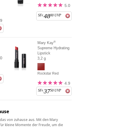
5.0
48
SFr.
00
UVP
.9
®
Mary Kay
Supreme Hydrating
Lipstick
.0
3,2 g
Rockstar Red
4.9
37
SFr.
50
UVP
ause
 das von zuhause aus. Mit den Mary
 für kleine Momente der Freude, um die