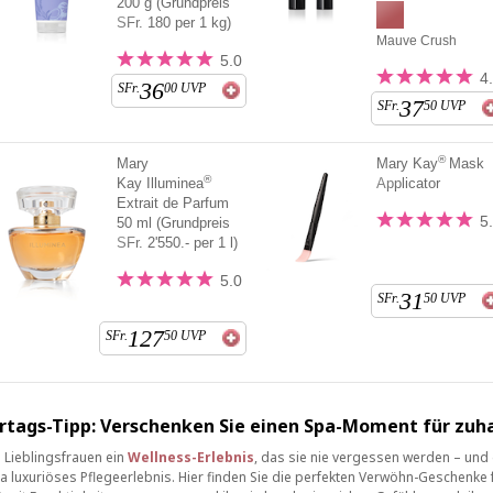
200 g (Grundpreis
SFr. 180 per 1 kg)
Mauve Crush
5.0
4
36
SFr.
00
UVP
37
SFr.
50
UVP
®
Mary
Mary Kay
Mask
®
Kay Illuminea
Applicator
Extrait de Parfum
5
50 ml (Grundpreis
SFr. 2'550.- per 1 l)
5.0
31
SFr.
50
UVP
127
SFr.
50
UVP
rtags-Tipp: Verschenken Sie einen Spa-Moment für zuh
 Lieblingsfrauen ein
Wellness-Erlebnis
, das sie nie vergessen werden – und
ra luxuriöses Pflegeerlebnis. Hier finden Sie die perfekten Verwöhn-Geschenke