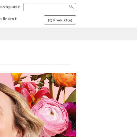
uschgarantie
t finden
(
0
) Produkt(e)
g