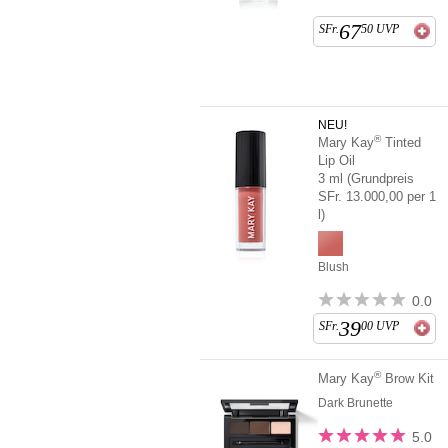
67
SFr.
50
UVP
NEU!
®
Mary Kay
Tinted
Lip Oil
3 ml (Grundpreis
SFr. 13.000,00 per 1
l)
Blush
0.0
39
SFr.
00
UVP
®
Mary Kay
Brow Kit
Dark Brunette
5.0