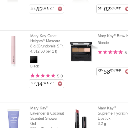
82
82
SFr.
50
UVP
SFr.
50
UVP
®
Mary Kay Great
Mary Kay
Brow K
®
Heights
Mascara
Blonde
8 g (Grundpreis SFr.
4.312,50 per 1 l)
5
Black
58
SFr.
50
UVP
5.0
34
SFr.
50
UVP
®
®
Mary Kay
Mary Kay
Lavender & Coconut
Supreme Hydratin
Scented Shower
Lipstick
Gel
3,2 g