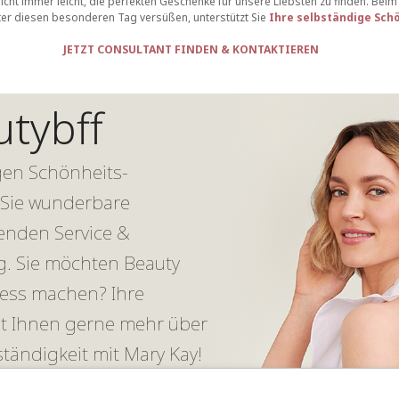
nicht immer leicht, die perfekten Geschenke für unsere Liebsten zu finden. B
ter diesen besonderen Tag versüßen, unterstützt Sie
Ihre selbständige Sch
JETZT CONSULTANT FINDEN & KONTAKTIEREN
tybff
igen Schönheits-
 Sie wunderbare
enden Service &
ng. Sie möchten Beauty
ness machen? Ihre
lt Ihnen gerne mehr über
tändigkeit mit Mary Kay!
TAKTIEREN