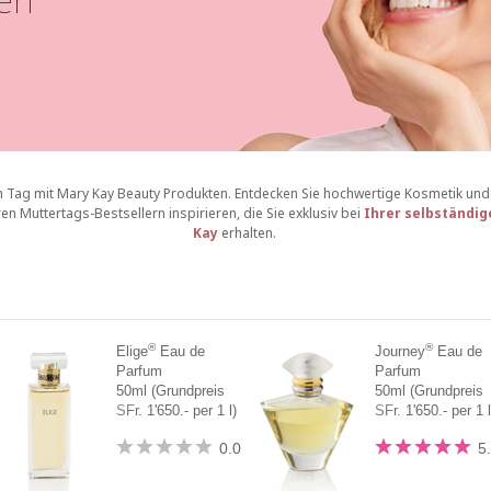
Tag mit Mary Kay Beauty Produkten. Entdecken Sie hochwertige Kosmetik und
en Muttertags-Bestsellern inspirieren, die Sie exklusiv bei
Ihrer selbständig
Kay
erhalten.
®
®
Elige
Eau de
Journey
Eau de
Parfum
Parfum
50ml (Grundpreis
50ml (Grundpreis
SFr. 1'650.- per 1 l)
SFr. 1'650.- per 1 l
0.0
5