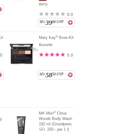
Berry
0.0
39
SFr.
00
UVP
®
it
Mary Kay
Brow Kit
Brunette
.0
5.0
58
SFr.
50
UVP
®
MK Men
Citrus
g
Woods Body Wash
192 ml (Grundpreis
SFr. 250.- per 1 l)