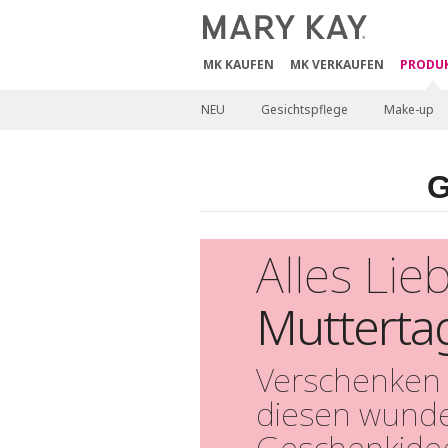
MK KAUFEN
MK VERKAUFEN
PRODU
NEU
Gesichtspflege
Make-up
G
Alles Li
Mutterta
Verschenken 
diesen wund
Geschenkide