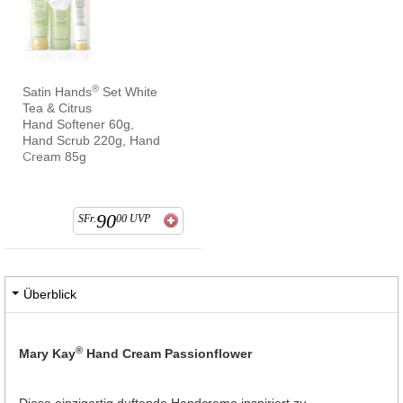
®
Satin Hands
Set White
Tea & Citrus
Hand Softener 60g,
Hand Scrub 220g, Hand
Cream 85g
90
SFr.
00
UVP
Überblick
®
Mary Kay
Hand Cream Passionflower
Diese einzigartig duftende Handcreme inspiriert zu