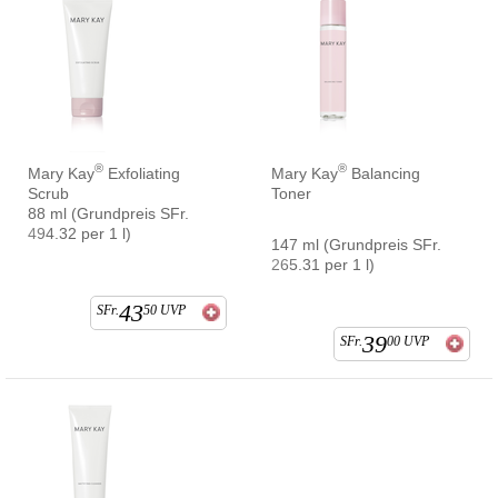
®
®
Mary Kay
Exfoliating
Mary Kay
Balancing
Scrub
Toner
88 ml (Grundpreis SFr.
494.32 per 1 l)
147 ml (Grundpreis SFr.
265.31 per 1 l)
43
SFr.
50
UVP
39
SFr.
00
UVP