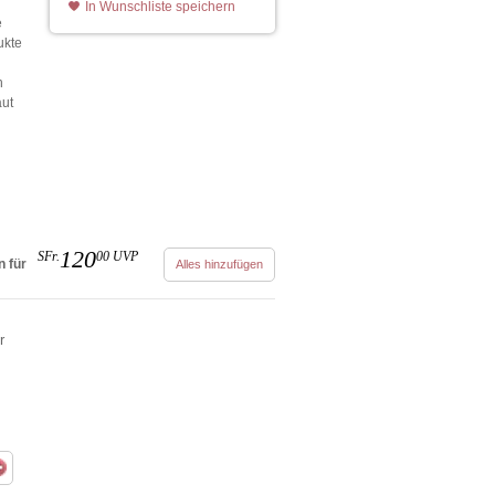
In Wunschliste speichern
e
ukte
h
aut
120
SFr.
00
UVP
 für
Alles hinzufügen
r