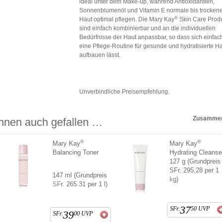
ideal unter dem Make-up, während Antioxidantien,
Sonnenblumenöl und Vitamin E normale bis trocken
®
Haut optimal pflegen. Die Mary Kay
Skin Care Prod
sind einfach kombinierbar und an die individuellen
Bedürfnisse der Haut anpassbar, so dass sich einfac
eine Pflege-Routine für gesunde und hydratisierte H
aufbauen lässt.
Unverbindliche Preisempfehlung.
Zusammen
hnen auch gefallen …
®
®
Mary Kay
Mary Kay
Balancing Toner
Hydrating Cleanse
127 g (Grundpreis
SFr. 295.28 per 1
147 ml (Grundpreis
kg)
SFr. 265.31 per 1 l)
37
SFr.
50
UVP
39
SFr.
00
UVP