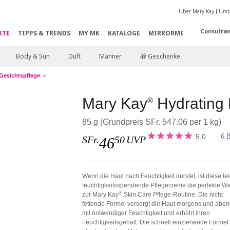
Über Mary Kay
Umta
Consultan
KTE
TIPPS & TRENDS
MY MK
KATALOGE
MIRRORME
Body & Sun
Duft
Männer
🎁 Geschenke
Gesichtspflege
Mary Kay
Hydrating 
®
85 g (Grundpreis SFr. 547.06 per 1 kg)
5.0
6 
SFr.
50
UVP
46
Wenn die Haut nach Feuchtigkeit dürstet, ist diese le
feuchtigkeitsspendende Pflegecreme die perfekte W
®
zur Mary Kay
Skin Care Pflege-Routine. Die nicht
fettende Formel versorgt die Haut morgens und abe
mit notwendiger Feuchtigkeit und erhöht ihren
Feuchtigkeitsgehalt. Die schnell einziehende Formel 