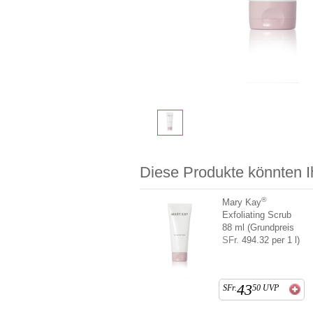
Diese Produkte könnten I
®
Mary Kay
Exfoliating Scrub
88 ml (Grundpreis
SFr. 494.32 per 1 l)
43
SFr.
50
UVP