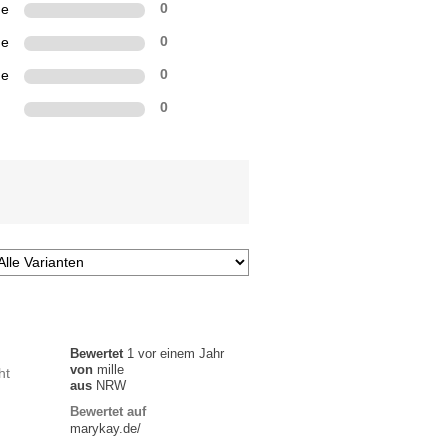
ne
0
ne
0
ne
0
n
0
Bewertet
1 vor einem Jahr
von
mille
ht
aus
NRW
Bewertet auf
marykay.de/