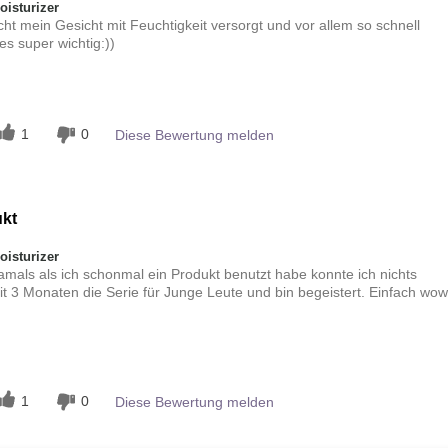
isturizer
icht mein Gesicht mit Feuchtigkeit versorgt und vor allem so schnell
es super wichtig:))
n
1
0
Diese Bewertung melden
kt
isturizer
mals als ich schonmal ein Produkt benutzt habe konnte ich nichts
it 3 Monaten die Serie für Junge Leute und bin begeistert. Einfach wow
n
1
0
Diese Bewertung melden