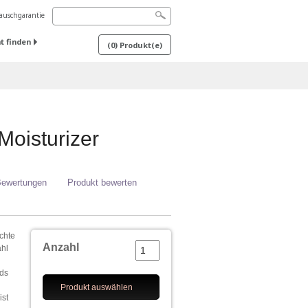
uschgarantie
t finden
(
0
) Produkt(e)
Moisturizer
Bewertungen
Produkt bewerten
ichte
Anzahl
ahl
nds
Produkt auswählen
ist