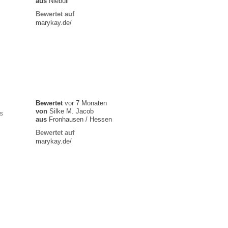
aus
Niebüll
Bewertet auf
marykay.de/
Bewertet
vor 7 Monaten
von
Silke M. Jacob
s
aus
Fronhausen / Hessen
Bewertet auf
marykay.de/