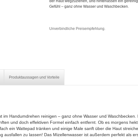
der Haut wegzuziehen, und hinterlassen ein gereinig
Gefühl – ganz ohne Wasser und Waschbecken.
Unverbindliche Preisempfehlung.
Produktaussagen und Vorteile
 Haut im Handumdrehen reinigen – ganz ohne Wasser und Waschbecken.
ften und doch effektiven Formel einfach entfernt. Ob es morgens hek
nfach ein Wattepad tränken und einige Male sanft über die Haut streiche
 ausfallen zu lassen! Das Mizellenwasser ist außerdem perfekt als ers