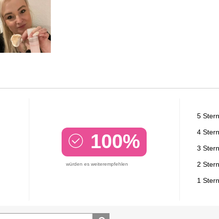
5 Ster
4 Ster
100%
3 Ster
2 Ster
würden es weiterempfehlen
1 Ster