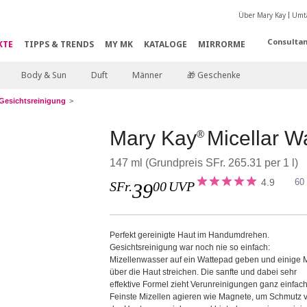
Über Mary Kay
Umta
Consultan
KTE
TIPPS & TRENDS
MY MK
KATALOGE
MIRRORME
Body & Sun
Duft
Männer
🎁 Geschenke
Gesichtsreinigung
Mary Kay
Micellar W
®
147 ml (Grundpreis SFr. 265.31 per 1 l)
4.9
60
SFr.
00
UVP
39
Perfekt gereinigte Haut im Handumdrehen.
Gesichtsreinigung war noch nie so einfach:
Mizellenwasser auf ein Wattepad geben und einige 
über die Haut streichen. Die sanfte und dabei sehr
effektive Formel zieht Verunreinigungen ganz einfach
Feinste Mizellen agieren wie Magnete, um Schmutz 