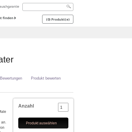
uschgarantie
t finden
(
0
) Produkt(e)
ater
 Bewertungen
Produkt bewerten
Anzahl
Male
 an.
Produkt auswählen
von