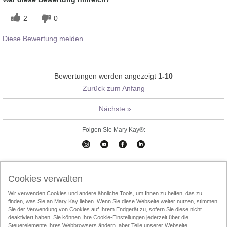
2
0
Diese Bewertung melden
Bewertungen werden angezeigt
1-10
Zurück zum Anfang
Nächste
»
Folgen Sie Mary Kay®:
Cookies verwalten
Impressum
Kontakt
Online-Kataloge
Cookies verwalten
Online Agreement
Wir verwenden Cookies und andere ähnliche Tools, um Ihnen zu helfen, das zu
finden, was Sie an Mary Kay lieben. Wenn Sie diese Webseite weiter nutzen, stimmen
Nutzungsbedingungen
Datenschutzrichtlinien
Über den Direktvertrieb
Sie der Verwendung von Cookies auf Ihrem Endgerät zu, sofern Sie diese nicht
deaktiviert haben. Sie können Ihre Cookie-Einstellungen jederzeit über die
Entsorgung
InTouch
Schönheits-Consultant finden
Steuerelemente Ihres Webbrowsers ändern, aber Teile unserer Webseite