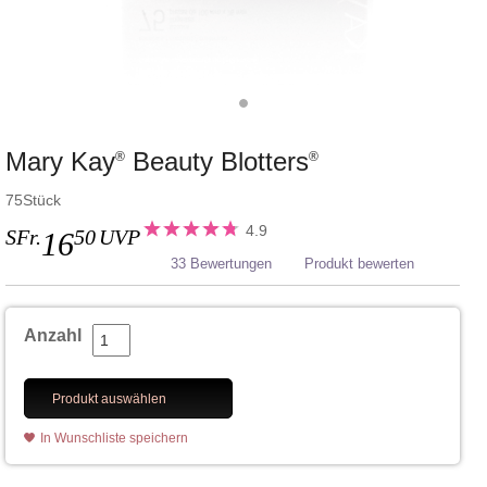
Mary Kay
Beauty Blotters
®
®
75Stück
4.9
SFr.
50
UVP
16
33 Bewertungen
Produkt bewerten
Anzahl
Produkt auswählen
In Wunschliste speichern