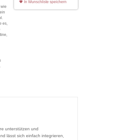
In Wunschliste speichern
 wie
ein
l.
e es,
s
tine,
s
.
re unterstützen und
d lässt sich einfach integrieren,