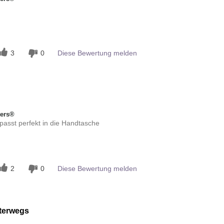
n
3
0
Diese Bewertung melden
ters®
passt perfekt in die Handtasche
n
2
0
Diese Bewertung melden
nterwegs