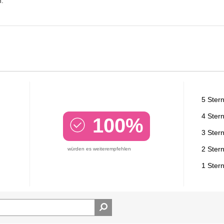
.
5 Ster
4 Ster
100%
3 Ster
2 Ster
würden es weiterempfehlen
1 Ster