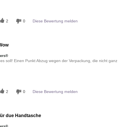
n
2
0
Diese Bewertung melden
Wow
ters®
 es soll! Einen Punkt Abzug wegen der Verpackung, die nicht ganz
n
2
0
Diese Bewertung melden
für due Handtasche
ters®