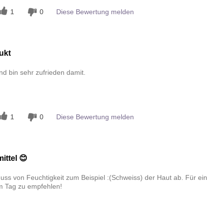
1
0
Diese Bewertung melden
ukt
d bin sehr zufrieden damit.
n
1
0
Diese Bewertung melden
ittel 😊
ss von Feuchtigkeit zum Beispiel :(Schweiss) der Haut ab. Für ein
m Tag zu empfehlen!
n