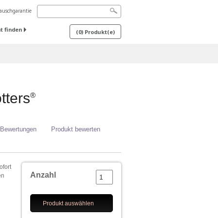
uschgarantie
t finden
(
0
) Produkt(e)
tters
®
 Bewertungen
Produkt bewerten
ofort
Anzahl
en
Produkt auswählen