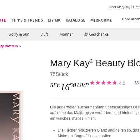
Über Mary Kay
Umta
Consultan
KTE
TIPPS & TRENDS
MY MK
KATALOGE
MIRRORME
Body & Sun
Duft
Männer
🎁 Geschenke
ty Blotters
Mary Kay
Beauty Blo
®
75Stück
4.9
33
SFr.
50
UVP
16
Die puderfreien Tücher nehmen überschüssiges Öl s
auf, ohne das Make-up zu verändern, und hinterlass
ein weiches, mattes Finish.
Die Tücher reduzieren Glanz und helfen so, das
Make-up länger frisch zu halten