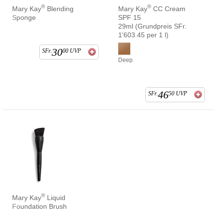
®
®
Mary Kay
Blending
Mary Kay
CC Cream
Sponge
SPF 15
29ml (Grundpreis SFr.
1'603.45 per 1 l)
30
SFr.
00
UVP
Deep
46
SFr.
50
UVP
®
Mary Kay
Liquid
Foundation Brush