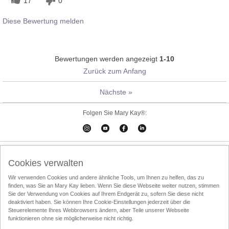
17
0
Diese Bewertung melden
Bewertungen werden angezeigt
1-10
Zurück zum Anfang
Nächste
»
Folgen Sie Mary Kay®:
Cookies verwalten
Impressum
Kontakt
Online-Kataloge
Cookies verwalten
Online Agreement
Wir verwenden Cookies und andere ähnliche Tools, um Ihnen zu helfen, das zu
finden, was Sie an Mary Kay lieben. Wenn Sie diese Webseite weiter nutzen, stimmen
Nutzungsbedingungen
Datenschutzrichtlinien
Über den Direktvertrieb
Sie der Verwendung von Cookies auf Ihrem Endgerät zu, sofern Sie diese nicht
deaktiviert haben. Sie können Ihre Cookie-Einstellungen jederzeit über die
Entsorgung
InTouch
Schönheits-Consultant finden
Steuerelemente Ihres Webbrowsers ändern, aber Teile unserer Webseite
funktionieren ohne sie möglicherweise nicht richtig.