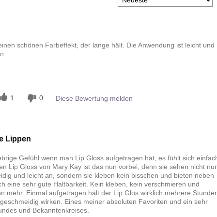
 einen schönen Farbeffekt, der lange hält. Die Anwendung ist leicht und
n.
n
1
0
Diese Bewertung melden
e Lippen
ebrige Gefühl wenn man Lip Gloss aufgetragen hat, es fühlt sich einfac
en Lip Gloss von Mary Kay ist das nun vorbei, denn sie sehen nicht nur
dig und leicht an, sondern sie kleben kein bisschen und bieten neben
 eine sehr gute Haltbarkeit. Kein kleben, kein verschmieren und
en mehr. Einmal aufgetragen hält der Lip Glos wirklich mehrere Stunde
geschmeidig wirken. Eines meiner absoluten Favoriten und ein sehr
undes und Bekanntenkreises.