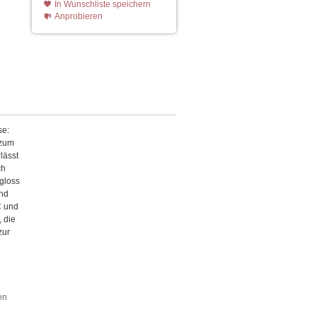
In Wunschliste speichern
Anprobieren
se:
 zum
lässt
ch
pgloss
and
C und
, die
zur
en