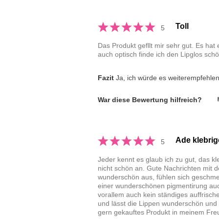
Toll
5
Das Produkt gefllt mir sehr gut. Es hat
auch optisch finde ich den Lipglos schö
Fazit
Ja, ich würde es weiterempfehle
War diese Bewertung hilfreich?
Ade klebrig
5
Jeder kennt es glaub ich zu gut, das kl
nicht schön an. Gute Nachrichten mit d
wunderschön aus, fühlen sich geschmei
einer wunderschönen pigmentirung auch
vorallem auch kein ständiges auffrisch
und lässt die Lippen wunderschön und 
gern gekauftes Produkt in meinem Fre