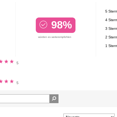
5 Ster
4 Ster
98%
3 Ster
2 Ster
würden es weiterempfehlen
1 Ster
ung
5
n
ung
5
n