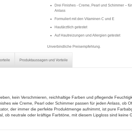
Drei Finishes - Creme, Pearl und Schimmer – fü
Anlass
Formuliert mit den Vitaminen C und E
Hautärztlich getestet
Auf Hautreizungen und Allergien getestet
Unverbindliche Preisempfehlung.
orteile
Produktaussagen und Vorteile
Kleben, kein Verschmieren, reichhaltige Farben und pflegende Feuchtigk
inishes wie Creme, Pearl oder Schimmer passen für jeden Anlass, ob Of
ikator, der immer die perfekte Produktmenge aufnimmt, ist pure Farbab
al, ob neutrale oder kräftige Farbtöne, mit diesem Lipgloss sind keine 