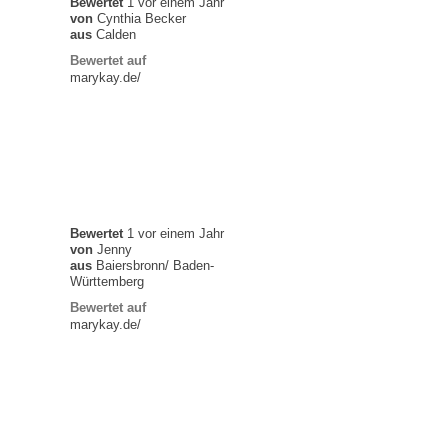
Bewertet
1 vor einem Jahr
von
Cynthia Becker
aus
Calden
Bewertet auf
marykay.de/
Bewertet
1 vor einem Jahr
von
Jenny
aus
Baiersbronn/ Baden-
Württemberg
Bewertet auf
marykay.de/