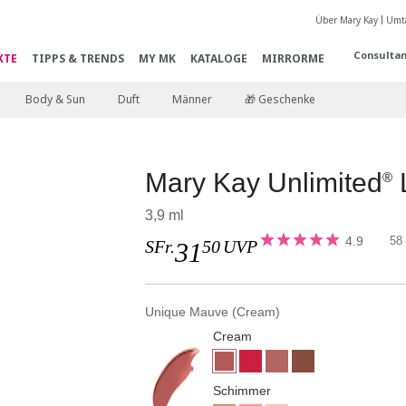
Über Mary Kay
Umta
Consultan
KTE
TIPPS & TRENDS
MY MK
KATALOGE
MIRRORME
Body & Sun
Duft
Männer
🎁 Geschenke
Mary Kay Unlimited
®
3,9 ml
4.9
58
SFr.
50
UVP
31
Unique Mauve (Cream)
Cream
Schimmer