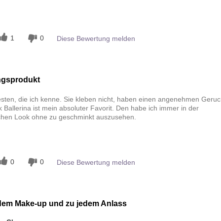
n
1
0
Diese Bewertung melden
ngsprodukt
esten, die ich kenne. Sie kleben nicht, haben einen angenehmen Geruc
k Ballerina ist mein absoluter Favorit. Den habe ich immer in der
schen Look ohne zu geschminkt auszusehen.
n
0
0
Diese Bewertung melden
edem Make-up und zu jedem Anlass