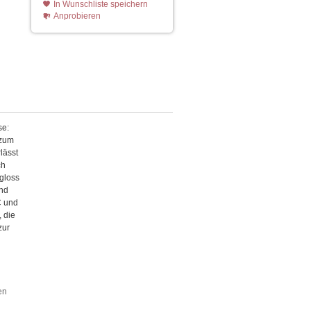
In Wunschliste speichern
Anprobieren
se:
 zum
lässt
ch
pgloss
and
C und
, die
zur
en