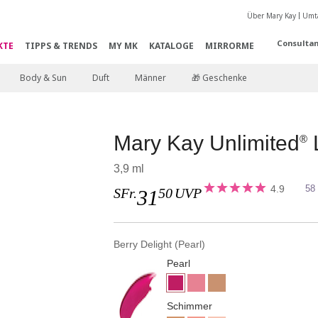
Über Mary Kay
Umta
Consultan
KTE
TIPPS & TRENDS
MY MK
KATALOGE
MIRRORME
Body & Sun
Duft
Männer
🎁 Geschenke
Mary Kay Unlimited
®
3,9 ml
4.9
58
SFr.
50
UVP
31
Berry Delight (Pearl)
Pearl
Schimmer