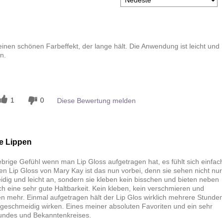
 einen schönen Farbeffekt, der lange hält. Die Anwendung ist leicht und
n.
n
1
0
Diese Bewertung melden
e Lippen
ebrige Gefühl wenn man Lip Gloss aufgetragen hat, es fühlt sich einfac
en Lip Gloss von Mary Kay ist das nun vorbei, denn sie sehen nicht nur
dig und leicht an, sondern sie kleben kein bisschen und bieten neben
 eine sehr gute Haltbarkeit. Kein kleben, kein verschmieren und
en mehr. Einmal aufgetragen hält der Lip Glos wirklich mehrere Stunde
geschmeidig wirken. Eines meiner absoluten Favoriten und ein sehr
undes und Bekanntenkreises.