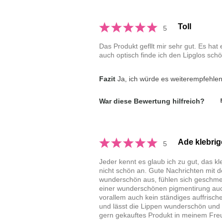
Toll
5
Das Produkt gefllt mir sehr gut. Es hat
auch optisch finde ich den Lipglos schö
Fazit
Ja, ich würde es weiterempfehle
War diese Bewertung hilfreich?
Ade klebrig
5
Jeder kennt es glaub ich zu gut, das kl
nicht schön an. Gute Nachrichten mit d
wunderschön aus, fühlen sich geschmei
einer wunderschönen pigmentirung auch
vorallem auch kein ständiges auffrisch
und lässt die Lippen wunderschön und 
gern gekauftes Produkt in meinem Fre