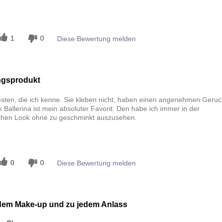
n
1
0
Diese Bewertung melden
ngsprodukt
esten, die ich kenne. Sie kleben nicht, haben einen angenehmen Geruc
k Ballerina ist mein absoluter Favorit. Den habe ich immer in der
schen Look ohne zu geschminkt auszusehen.
n
0
0
Diese Bewertung melden
edem Make-up und zu jedem Anlass