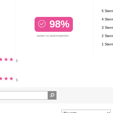
5 Ster
4 Ster
98%
3 Ster
2 Ster
würden es weiterempfehlen
1 Ster
ung
5
n
ung
5
n