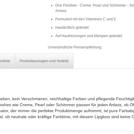
Drei Finishes - Creme, Pearl und Schimmer – fü
Anlass
Formuliert mit den Vitaminen C und E
Hautärztlich getestet
Auf Hautreizungen und Allergien getestet
Unverbindliche Preisempfehlung.
orteile
Produktaussagen und Vorteile
Kleben, kein Verschmieren, reichhaltige Farben und pflegende Feuchtigk
inishes wie Creme, Pearl oder Schimmer passen für jeden Anlass, ob Of
ikator, der immer die perfekte Produktmenge aufnimmt, ist pure Farbab
al, ob neutrale oder kräftige Farbtöne, mit diesem Lipgloss sind keine 