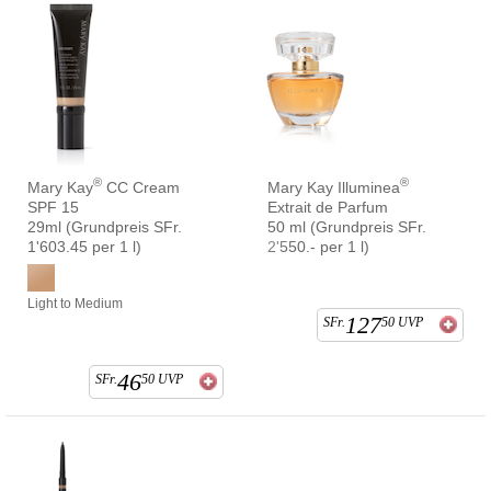
®
®
Mary Kay
CC Cream
Mary Kay Illuminea
SPF 15
Extrait de Parfum
29ml (Grundpreis SFr.
50 ml (Grundpreis SFr.
1'603.45 per 1 l)
2'550.- per 1 l)
Light to Medium
127
SFr.
50
UVP
46
SFr.
50
UVP