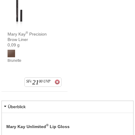
®
Mary Kay
Precision
Brow Liner
0,09 g
Brunette
21
SFr.
00
UVP
Überblick
®
Mary Kay Unlimited
Lip Gloss