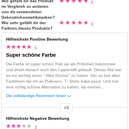
Wie gefällt dir das Produkt
5
5.0
im Vergleich zu anderen
von
5
von dir verwendeten
Sternen
Dekorativkosmetikmarken?
Bewertung
Wie sehr gefällt dir der
5
5.0
Farbton dieses Produkts?
von
5
Sternen
Hilfreichste Positive Bewertung
5
Super schöne Farbe
Die Farbe ist super schön. Hab sie als Pröbchen bekommen
und direkt danach auch den Lippenstift gekauft. Dieses Mal war
es mir wichtig einen " Alles Könner" zu haben. Der zu fast allen
Farbtönen die ich an Pullovern, T- Shirts habe passt. Und mal
eine richtig schöne Alternative zu haben, als meinen
...
Die vollständige Rezension lesen
VS
Vs
Hilfreichste Negative Bewertung
3