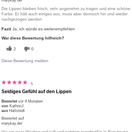
marykay.de/
Die Lippen bleiben frisch, sehr angenehm zu tragen und eine schöne
Farbe. Er hält auch einiges aus, muss aber dennoch hin und wieder
nachgezogen werden.
Fazit
Ja, ich würde es weiterempfehlen
War diese Bewertung hilfreich?
2
0
Diese Bewertung melden
5
Seidiges Gefühl auf den Lippen
Bewertet
vor 4 Monaten
von
KathrinJ.
aus
Hattstedt
Bewertet auf
marykay.de/
Vor ein paar Wochen gekauft und seitdem regelmäßig in Benutzung.