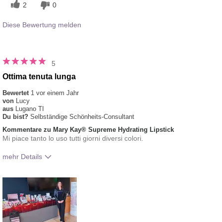
2
0
Diese Bewertung melden
5
Ottima tenuta lunga
Bewertet
1 vor einem Jahr
von
Lucy
aus
Lugano TI
Du bist?
Selbständige Schönheits-Consultant
Kommentare zu Mary Kay® Supreme Hydrating Lipstick
Mi piace tanto lo uso tutti giorni diversi colori.
mehr Details
Wie gefällt dir das Produkt im Vergleich zu
5
anderen von dir verwendeten
Dekorativkosmetikmarken?
Wie sehr gefällt dir der Farbton dieses
5
Produkts?