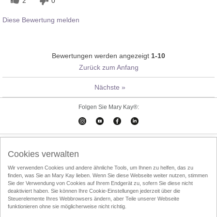
2
0
Diese Bewertung melden
Bewertungen werden angezeigt
1-10
Zurück zum Anfang
Nächste
»
Folgen Sie Mary Kay®:
Cookies verwalten
Impressum
Kontakt
Online-Kataloge
Cookies verwalten
Online Agreement
Wir verwenden Cookies und andere ähnliche Tools, um Ihnen zu helfen, das zu
finden, was Sie an Mary Kay lieben. Wenn Sie diese Webseite weiter nutzen, stimmen
Nutzungsbedingungen
Datenschutzrichtlinien
Über den Direktvertrieb
Sie der Verwendung von Cookies auf Ihrem Endgerät zu, sofern Sie diese nicht
deaktiviert haben. Sie können Ihre Cookie-Einstellungen jederzeit über die
Entsorgung
InTouch
Schönheits-Consultant finden
Steuerelemente Ihres Webbrowsers ändern, aber Teile unserer Webseite
funktionieren ohne sie möglicherweise nicht richtig.