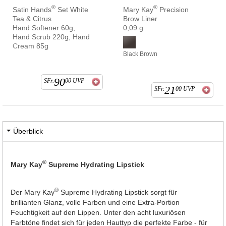
®
®
Satin Hands
Set White
Mary Kay
Precision
Tea & Citrus
Brow Liner
Hand Softener 60g,
0,09 g
Hand Scrub 220g, Hand
Cream 85g
Black Brown
90
SFr.
00
UVP
21
SFr.
00
UVP
Überblick
®
Mary Kay
Supreme Hydrating Lipstick
®
Der Mary Kay
Supreme Hydrating Lipstick sorgt für
brillianten Glanz, volle Farben und eine Extra-Portion
Feuchtigkeit auf den Lippen. Unter den acht luxuriösen
Farbtöne findet sich für jeden Hauttyp die perfekte Farbe - für