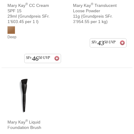
®
®
Mary Kay
CC Cream
Mary Kay
Translucent
SPF 15
Loose Powder
29ml (Grundpreis SFr.
11g (Grundpreis SFr.
1'603.45 per 1 l)
3'954.55 per 1 kg)
Deep
43
SFr.
50
UVP
46
SFr.
50
UVP
®
Mary Kay
Liquid
Foundation Brush