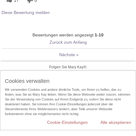
17
0
Diese Bewertung melden
Bewertungen werden angezeigt
1-10
Zurück zum Anfang
Nächste
»
Folgen Sie Mary Kay®:
Cookies verwalten
Wir verwenden Cookies und andere ähnliche Tools, um Ihnen zu helfen, das zu
Cookies verwalten
Impressum
Kontakt
Online-Kataloge
finden, was Sie an Mary Kay lieben. Wenn Sie diese Webseite weiter nutzen, stimmen
Online Agreement
Sie der Verwendung von Cookies auf Ihrem Endgerät zu, sofern Sie diese nicht
deaktiviert haben. Sie können Ihre Cookie-Einstellungen jederzeit über die
Steuerelemente Ihres Webbrowsers ändern, aber Teile unserer Webseite
Nutzungsbedingungen
Datenschutzrichtlinien
Über den Direktvertrieb
funktionieren ohne sie möglicherweise nicht richtig.
Cookie-Einstellungen
Alle akzeptieren
Entsorgung
InTouch
Schönheits-Consultant finden