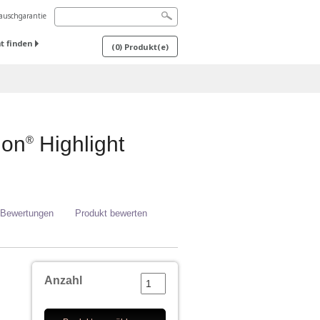
uschgarantie
t finden
(
0
) Produkt(e)
ion
Highlight
®
 Bewertungen
Produkt bewerten
Anzahl