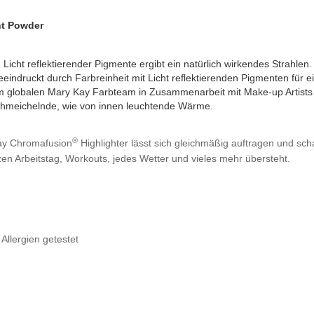
ht Powder
icht reflektierender Pigmente ergibt ein natürlich wirkendes Strahlen. 
ndruckt durch Farbreinheit mit Licht reflektierenden Pigmenten für ein
 globalen Mary Kay Farbteam in Zusammenarbeit mit Make-up Artists
chmeichelnde, wie von innen leuchtende Wärme.
®
Kay Chromafusion
Highlighter lässt sich gleichmäßig auftragen und sch
zen Arbeitstag, Workouts, jedes Wetter und vieles mehr übersteht.
 Allergien getestet