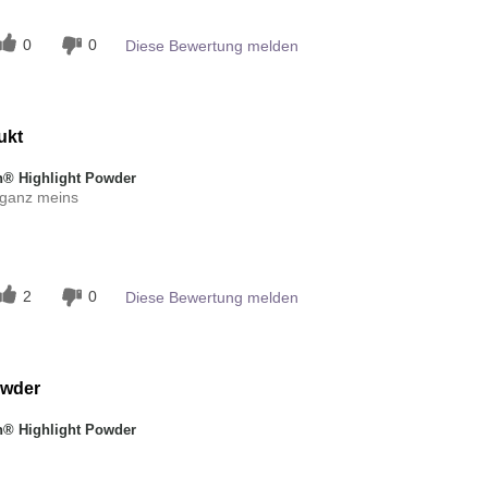
0
0
Diese Bewertung melden
ukt
® Highlight Powder
t ganz meins
n
2
0
Diese Bewertung melden
owder
® Highlight Powder