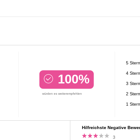
5 Ster
4 Ster
100%
3 Ster
2 Ster
würden es weiterempfehlen
1 Ster
Vs
Hilfreichste Negative Bewe
3