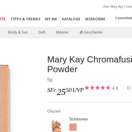
Über Mary Kay
Umta
Consultan
KTE
TIPPS & TRENDS
MY MK
KATALOGE
MIRRORME
Body & Sun
Duft
Männer
🎁 Geschenke
Mary Kay Chromafus
Powder
5g
4.8
15
SFr.
50
UVP
25
Glazed
Schimmer