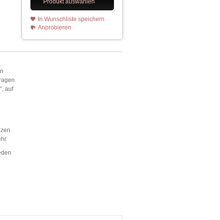
Produkt auswählen
In Wunschliste speichern
Anprobieren
in
tragen
, auf
nzen
ehr
eden