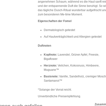
angenehmen Schaum, während es die Haut sanft rei
und der entspannende Duft die Sinne beruhigt. So wi
das tägliche Dusch-Ritual wunderbar aufgefrischt un
zum besonderen Me-time Moment.
Eigenschaften der Fomel
Dermatologisch getestet
Auf Hautverträglichkeit und Allergien getestet
Duftnoten
Kopfnote:
Lavendel, Grüner Apfel, Freesie,
Bigaflower
Herznote:
Veilchen, Kokosnuss, Himbeere,
Muguane™
Basisnote:
Vanille, Sandelholz, cremiger Mosch
Santamanol™
*Solange der Vorrat reicht.
Unverbindliche Preisempfehlung.
Zusamme