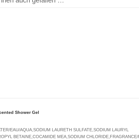
hnen auch gefallen …
cented Shower Gel
TER/EAU/AQUA,SODIUM LAURETH SULFATE,SODIUM LAURYL
OPYL BETAINE,COCAMIDE MEA,SODIUM CHLORIDE,FRAGRANCE/