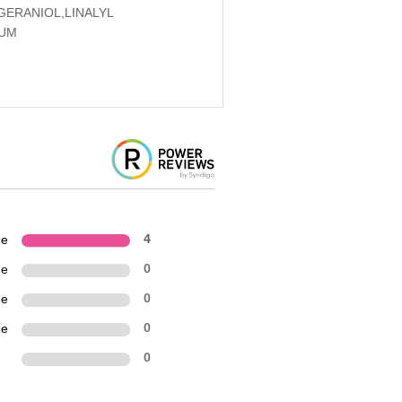
ERANIOL,LINALYL
IUM
ne
4
ne
0
ne
0
ne
0
n
0