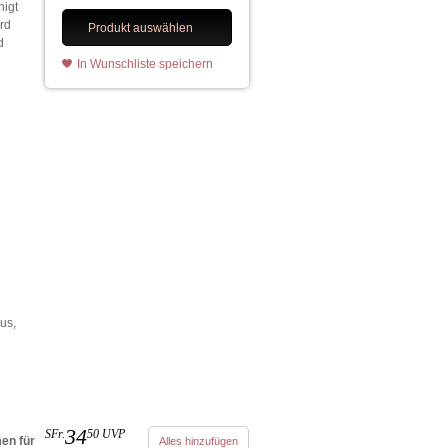
nigt
rd
Produkt auswählen
d
In Wunschliste speichern
us,
34
SFr.
50
UVP
n für
Alles hinzufügen