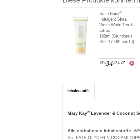
Diese Produkte könnten I
®
Satin Body
Indulgent Shea
Wash White Tea &
Citrus
192ml (Grundpreis
SFr. 179.69 per 1 l)
34
SFr.
50
UVP
Inhaltsstoffe
®
Mary Kay
Lavender & Coconut S
Alle enthaltenen Inhaltsstoffe:
WA
SULFATE,GLYCERIN,COCAMIDOPR