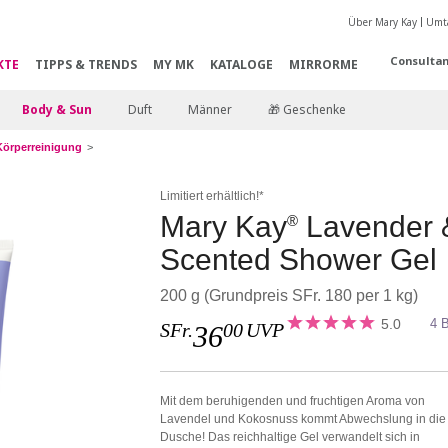
Über Mary Kay
Umta
Consultan
KTE
TIPPS & TRENDS
MY MK
KATALOGE
MIRRORME
Body & Sun
Duft
Männer
🎁 Geschenke
Körperreinigung
Limitiert erhältlich!*
Mary Kay
Lavender 
®
Scented Shower Gel
200 g (Grundpreis SFr. 180 per 1 kg)
5.0
4 
SFr.
00
UVP
36
Mit dem beruhigenden und fruchtigen Aroma von
Lavendel und Kokosnuss kommt Abwechslung in die
Dusche! Das reichhaltige Gel verwandelt sich in