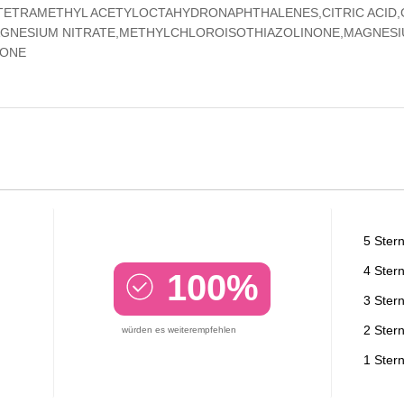
,TETRAMETHYL ACETYLOCTAHYDRONAPHTHALENES,CITRIC ACID,G
MAGNESIUM NITRATE,METHYLCHLOROISOTHIAZOLINONE,MAGNES
NONE
5 Ster
4 Ster
100%
3 Ster
2 Ster
würden es weiterempfehlen
1 Ster