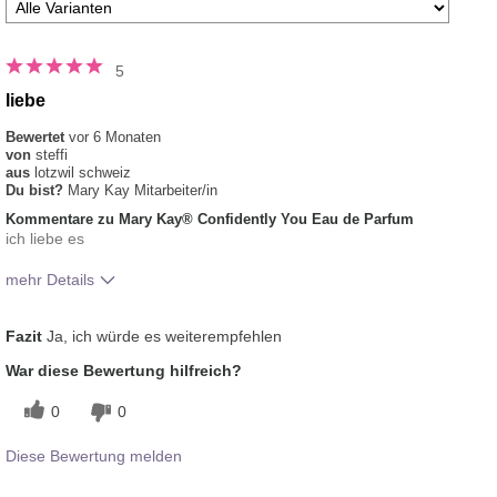
5
liebe
Bewertet
vor 6 Monaten
von
steffi
aus
lotzwil schweiz
Du bist?
Mary Kay Mitarbeiter/in
Kommentare zu Mary Kay® Confidently You Eau de Parfum
ich liebe es
mehr Details
Wie würdest du den Duft dieses Produkts
Blumig
Fazit
Ja, ich würde es weiterempfehlen
am besten beschreiben?
Wie gut gefällt dir der Duft?
5
War diese Bewertung hilfreich?
0
0
Diese Bewertung melden