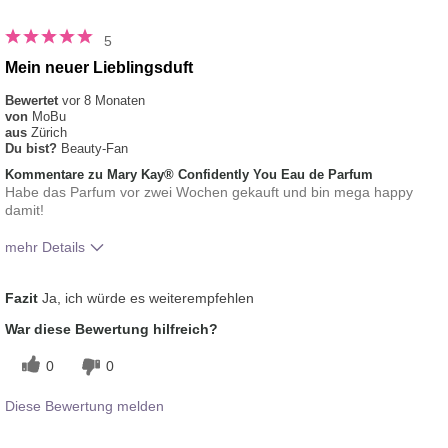
5
Mein neuer Lieblingsduft
Bewertet
vor 8 Monaten
von
MoBu
aus
Zürich
Du bist?
Beauty-Fan
Kommentare zu Mary Kay® Confidently You Eau de Parfum
Habe das Parfum vor zwei Wochen gekauft und bin mega happy
damit!
mehr Details
Wie würdest du den Duft dieses Produkts
Frisch
Fazit
Ja, ich würde es weiterempfehlen
am besten beschreiben?
Wie gut gefällt dir der Duft?
5
War diese Bewertung hilfreich?
0
0
Diese Bewertung melden