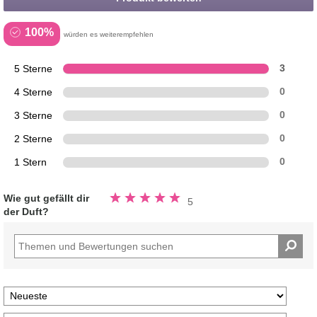
100%
würden es weiterempfehlen
5 Sterne
3
4 Sterne
0
3 Sterne
0
2 Sterne
0
1 Stern
0
Bewertung
Wie gut gefällt dir
5
5.0
der Duft?
von
5
Sternen