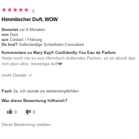
5
Himmlischer Duft, WOW
Bewertet
vor 8 Monaten
von
Dani
aus
Cordast / Fribourg
Du bist?
Selbständige Schönheits-Consultant
Kommentare zu Mary Kay® Confidently You Eau de Parfum
Hatte noch nie so eun Hinmlisch duftendes Parfum, es ist absolt das
non plus ultra, meeeega duft❤️
mehr Details
Wie würdest du den Duft dieses
Blumig, Frisch,
Fazit
Ja, ich würde es weiterempfehlen
Produkts am besten beschreiben?
Himmlisch, Süßlich
Wie gut gefällt dir der Duft?
5
War diese Bewertung hilfreich?
0
0
Diese Bewertung melden