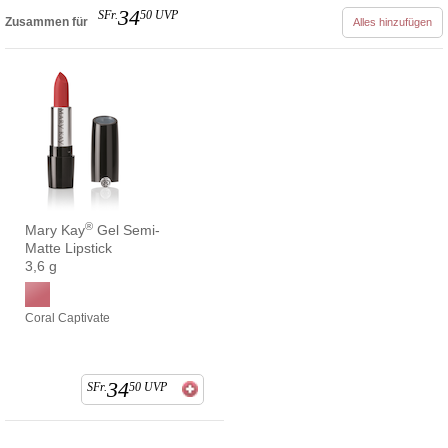
34
SFr.
50
UVP
Zusammen für
Alles hinzufügen
®
Mary Kay
Gel Semi-
Matte Lipstick
3,6 g
Coral Captivate
34
SFr.
50
UVP