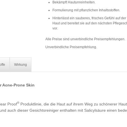
Bekämpft Hautunreinheiten.
Formulierung mit pflanzlichen Inhaltsstoffen.
Hinterlässt ein sauberes, frisches Gefühl auf der
Haut und bereitet sie auf den nächsten Pflegesch
vor.
Alle Preise sind unverbindliche Preisempfehlungen.
Unverbindliche Preisempfehlung.
offe
Wirkung
or Acne-Prone Skin
®
lear Proof
Produktlinie, die die Haut auf ihrem Weg zu schönerer Haut 
 auch dieser Gesichtsreiniger enthalten mit Salicylsäure einen bedeu