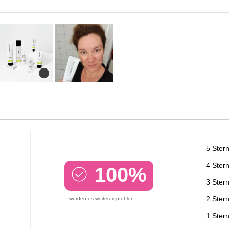
5 Ster
4 Ster
100%
3 Ster
2 Ster
würden es weiterempfehlen
1 Ster