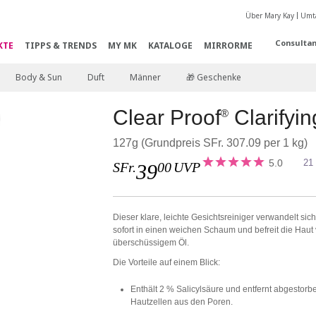
Über Mary Kay
Umta
Consultan
KTE
TIPPS & TRENDS
MY MK
KATALOGE
MIRRORME
Body & Sun
Duft
Männer
🎁 Geschenke
Clear Proof
Clarifyi
®
127g (Grundpreis SFr. 307.09 per 1 kg)
5.0
21
SFr.
00
UVP
39
Dieser klare, leichte Gesichtsreiniger verwandelt sic
sofort in einen weichen Schaum und befreit die Haut
überschüssigem Öl.
Die Vorteile auf einem Blick:
Enthält 2 % Salicylsäure und entfernt abgestorb
Hautzellen aus den Poren.