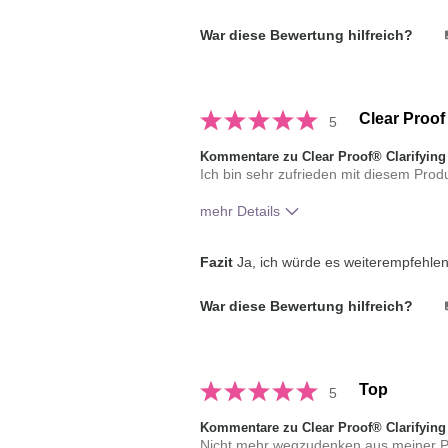
War diese Bewertung hilfreich?
Clear Proof
5
Kommentare zu Clear Proof® Clarifying
Ich bin sehr zufrieden mit diesem Prod
mehr Details
Wie war deine Anwendungserfahrun
Fazit
Ja, ich würde es weiterempfehle
mit dem Produkt insgesamt?
War diese Bewertung hilfreich?
Top
5
Kommentare zu Clear Proof® Clarifying
Nicht mehr wegzudenken aus meiner Pfl