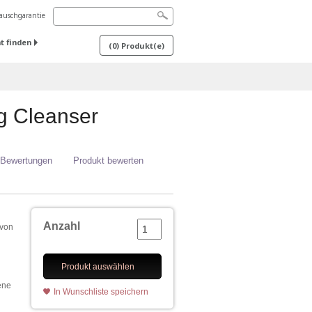
uschgarantie
t finden
(
0
) Produkt(e)
ng Cleanser
 Bewertungen
Produkt bewerten
h
Anzahl
 von
Produkt auswählen
ene
In Wunschliste speichern