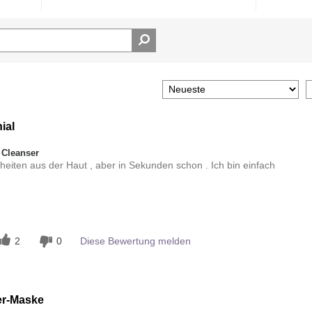
ial
 Cleanser
inheiten aus der Haut , aber in Sekunden schon . Ich bin einfach
n
2
0
Diese Bewertung melden
r-Maske