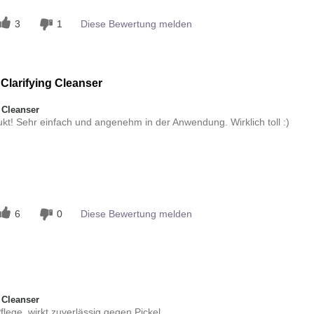
3
1
Diese Bewertung melden
 Clarifying Cleanser
 Cleanser
ukt! Sehr einfach und angenehm in der Anwendung. Wirklich toll :)
g
Erfrischend, Gutes Hautgefühl, Lässt
n
sich gleichmäßig auftragen
6
0
Diese Bewertung melden
 Cleanser
ege, wirkt zuverlässig gegen Pickel